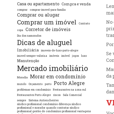
Casa ou apartamento
Compra e venda
Lem
comprar
comprar-imovel-para-familia
mai
Comprar ou alugar
Comprar um imóvel
No 
Contrato
pri
Corretor de imóveis
copa
tra
Dia dos namorados
Dicas de aluguel
Por
Imobiliária
imoveis-de-luxo-porto-alegre
Se 
imovel-sempre-valoriza
imóveis
imóvel
jogos
luxo
Con
Manutenção
Mercado imobiliário
Mas
da 
Morar em condomínio
Moradia
Porto Alegre
Tam
mundo
Orçamento
porto
problemas em condomínio
Restaurantes na zona sul
dan
Restaurantes Porto Alegre
riscos
Sala Comercial
V
sempre
Sistema Antienchentes
síndico profissional condomínio diferença síndico
profissional e morador quando contratar síndico
profissional gestão de condomínio profissional vantagens
Voc