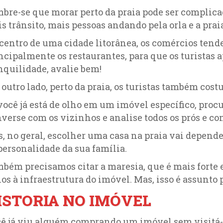
bre-se que morar perto da praia pode ser complica
s trânsito, mais pessoas andando pela orla e a prai
centro de uma cidade litorânea, os comércios tendem
ncipalmente os restaurantes, para que os turistas a
nquilidade, avalie bem!
 outro lado, perto da praia, os turistas também co
você já está de olho em um imóvel específico, proc
verse com os vizinhos e analise todos os prós e con
, no geral, escolher uma casa na praia vai depende
personalidade da sua família.
bém precisamos citar a maresia, que é mais forte e
os à infraestrutura do imóvel. Mas, isso é assunto 
ISTORIA NO IMÓVEL
ê já viu alguém comprando um imóvel sem visitá-l