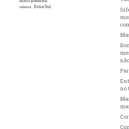
síndico profissional
Zona Sul
valoriza
Inf
mom
com
Mas
Bom
mes
não
Par
Ent
no 
Mar
mar
Cor
Com