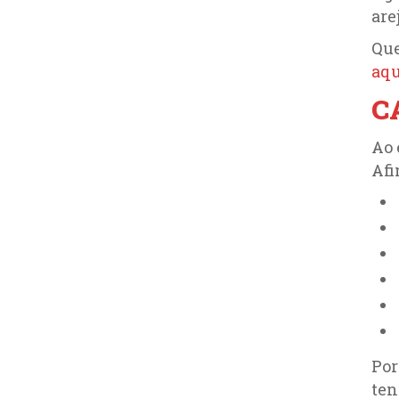
are
Que
aqu
C
Ao 
Afi
Por
ten