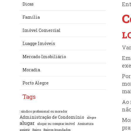
En
Dicas
C
Família
Imóvel Comercial
L
Luagge Imóveis
Vam
Mercado Imobiliário
Em 
ex
Moradia
Por
mor
Porto Alegre
mai
Tags
Ao 
não
: síndico profissional ou morador
Administração de Condomínio
alegre
Mor
alugar
alugar ou comprar imóvel
Assinatura
pra
assistir
Bairro
Bairros Inundados