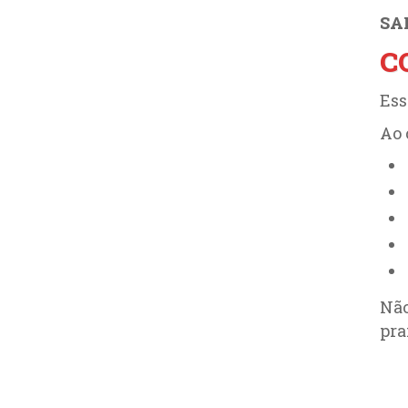
SA
C
Ess
Ao 
Não
pra