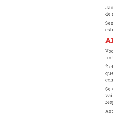
Jan
de 
Sen
est
A
Voc
im
É e
que
con
Se 
vai
res
Ago