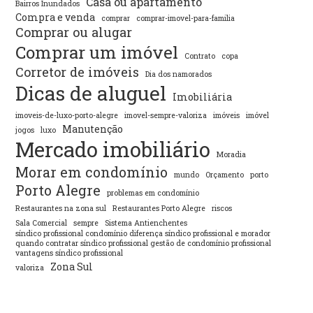
Casa ou apartamento
Bairros Inundados
Compra e venda
comprar
comprar-imovel-para-familia
Comprar ou alugar
Comprar um imóvel
Contrato
copa
Corretor de imóveis
Dia dos namorados
Dicas de aluguel
Imobiliária
imoveis-de-luxo-porto-alegre
imovel-sempre-valoriza
imóveis
imóvel
Manutenção
jogos
luxo
Mercado imobiliário
Moradia
Morar em condomínio
mundo
Orçamento
porto
Porto Alegre
problemas em condomínio
Restaurantes na zona sul
Restaurantes Porto Alegre
riscos
Sala Comercial
sempre
Sistema Antienchentes
síndico profissional condomínio diferença síndico profissional e morador
quando contratar síndico profissional gestão de condomínio profissional
vantagens síndico profissional
Zona Sul
valoriza