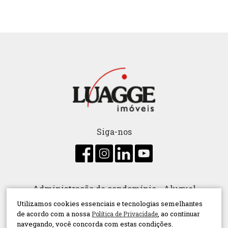
Siga-nos
Administração de condomínio
Aluguel
Utilizamos cookies essenciais e tecnologias semelhantes
Compra
Conceitos
Consórcio
Decoração
de acordo com a nossa
, ao continuar
Política de Privacidade
Dicas
Família
Imóvel Comercial
navegando, você concorda com estas condições.