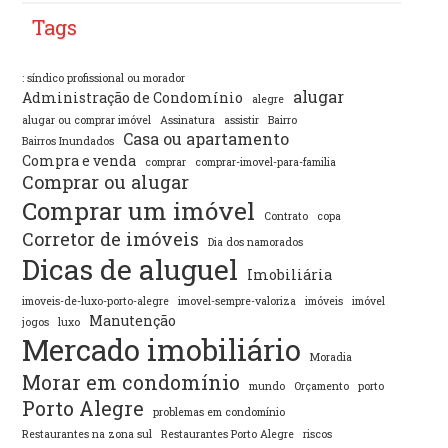
Tags
: síndico profissional ou morador
alugar
Administração de Condomínio
alegre
alugar ou comprar imóvel
Assinatura
assistir
Bairro
Casa ou apartamento
Bairros Inundados
Compra e venda
comprar
comprar-imovel-para-familia
Comprar ou alugar
Comprar um imóvel
Contrato
copa
Corretor de imóveis
Dia dos namorados
Dicas de aluguel
Imobiliária
imoveis-de-luxo-porto-alegre
imovel-sempre-valoriza
imóveis
imóvel
Manutenção
jogos
luxo
Mercado imobiliário
Moradia
Morar em condomínio
mundo
Orçamento
porto
Porto Alegre
problemas em condomínio
Restaurantes na zona sul
Restaurantes Porto Alegre
riscos