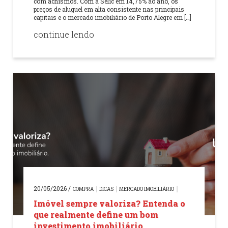
com achismos. Com a Selic em 14,75% ao ano, os
preços de aluguel em alta consistente nas principais
capitais e o mercado imobiliário de Porto Alegre em […]
continue lendo
20/05/2026 /
COMPRA
DICAS
MERCADO IMOBILIÁRIO
Imóvel sempre valoriza? Entenda o
que realmente define um bom
investimento imobiliário