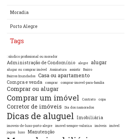
Moradia
Porto Alegre
Tags
: síndico profissional ou morador
alugar
Administração de Condomínio
alegre
alugar ou comprar imóvel
Assinatura
assistir
Bairro
Casa ou apartamento
Bairros Inundados
Compra e venda
comprar
comprar-imovel-para-familia
Comprar ou alugar
Comprar um imóvel
Contrato
copa
Corretor de imóveis
Dia dos namorados
Dicas de aluguel
Imobiliária
imoveis-de-luxo-porto-alegre
imovel-sempre-valoriza
imóveis
imóvel
Manutenção
jogos
luxo