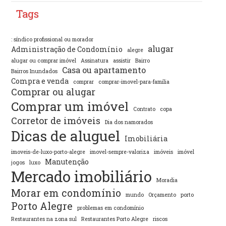
Tags
: síndico profissional ou morador
alugar
Administração de Condomínio
alegre
alugar ou comprar imóvel
Assinatura
assistir
Bairro
Casa ou apartamento
Bairros Inundados
Compra e venda
comprar
comprar-imovel-para-familia
Comprar ou alugar
Comprar um imóvel
Contrato
copa
Corretor de imóveis
Dia dos namorados
Dicas de aluguel
Imobiliária
imoveis-de-luxo-porto-alegre
imovel-sempre-valoriza
imóveis
imóvel
Manutenção
jogos
luxo
Mercado imobiliário
Moradia
Morar em condomínio
mundo
Orçamento
porto
Porto Alegre
problemas em condomínio
Restaurantes na zona sul
Restaurantes Porto Alegre
riscos