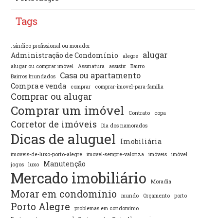
Tags
: síndico profissional ou morador
alugar
Administração de Condomínio
alegre
alugar ou comprar imóvel
Assinatura
assistir
Bairro
Casa ou apartamento
Bairros Inundados
Compra e venda
comprar
comprar-imovel-para-familia
Comprar ou alugar
Comprar um imóvel
Contrato
copa
Corretor de imóveis
Dia dos namorados
Dicas de aluguel
Imobiliária
imoveis-de-luxo-porto-alegre
imovel-sempre-valoriza
imóveis
imóvel
Manutenção
jogos
luxo
Mercado imobiliário
Moradia
Morar em condomínio
mundo
Orçamento
porto
Porto Alegre
problemas em condomínio