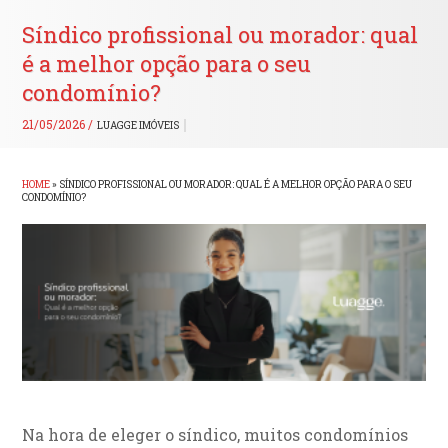
Síndico profissional ou morador: qual
é a melhor opção para o seu
condomínio?
21/05/2026 /
LUAGGE IMÓVEIS
HOME
»
SÍNDICO PROFISSIONAL OU MORADOR: QUAL É A MELHOR OPÇÃO PARA O SEU
CONDOMÍNIO?
Na hora de eleger o síndico, muitos condomínios