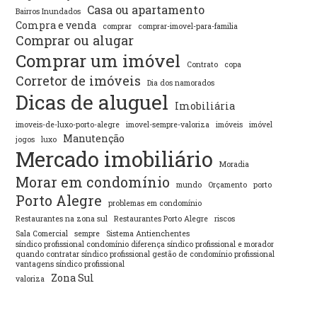
Casa ou apartamento
Bairros Inundados
Compra e venda
comprar
comprar-imovel-para-familia
Comprar ou alugar
Comprar um imóvel
Contrato
copa
Corretor de imóveis
Dia dos namorados
Dicas de aluguel
Imobiliária
imoveis-de-luxo-porto-alegre
imovel-sempre-valoriza
imóveis
imóvel
Manutenção
jogos
luxo
Mercado imobiliário
Moradia
Morar em condomínio
mundo
Orçamento
porto
Porto Alegre
problemas em condomínio
Restaurantes na zona sul
Restaurantes Porto Alegre
riscos
Sala Comercial
sempre
Sistema Antienchentes
síndico profissional condomínio diferença síndico profissional e morador
quando contratar síndico profissional gestão de condomínio profissional
vantagens síndico profissional
Zona Sul
valoriza