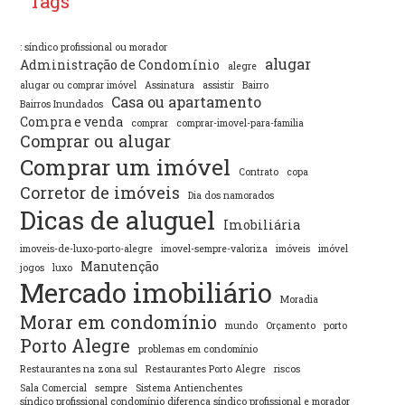
Tags
: síndico profissional ou morador
alugar
Administração de Condomínio
alegre
alugar ou comprar imóvel
Assinatura
assistir
Bairro
Casa ou apartamento
Bairros Inundados
Compra e venda
comprar
comprar-imovel-para-familia
Comprar ou alugar
Comprar um imóvel
Contrato
copa
Corretor de imóveis
Dia dos namorados
Dicas de aluguel
Imobiliária
imoveis-de-luxo-porto-alegre
imovel-sempre-valoriza
imóveis
imóvel
Manutenção
jogos
luxo
Mercado imobiliário
Moradia
Morar em condomínio
mundo
Orçamento
porto
Porto Alegre
problemas em condomínio
Restaurantes na zona sul
Restaurantes Porto Alegre
riscos
Sala Comercial
sempre
Sistema Antienchentes
síndico profissional condomínio diferença síndico profissional e morador