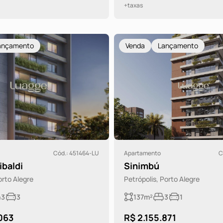
+taxas
ançamento
Venda
Lançamento
Cód.: 451464-LU
Apartamento
C
ibaldi
Sinimbú
orto Alegre
Petrópolis, Porto Alegre
3
3
137m²
3
1
063
R$ 2.155.871