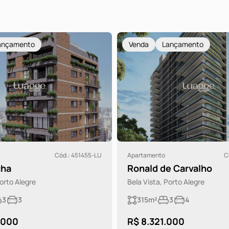
ançamento
Venda
Lançamento
Cód.: 451455-LU
Apartamento
C
cha
Ronald de Carvalho
Porto Alegre
Bela Vista, Porto Alegre
3
3
315m²
3
4
.000
R$ 8.321.000