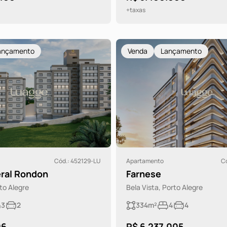
+taxas
ançamento
Venda
Lançamento
Cód.: 452129-LU
Apartamento
C
ral Rondon
Farnese
rto Alegre
Bela Vista, Porto Alegre
3
2
334m²
4
4
06
R$ 6.237.005