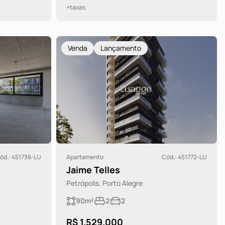
+taxas
Venda
Lançamento
ód.: 451736-LU
Apartamento
Cód.: 451772-LU
Jaime Telles
Petrópolis, Porto Alegre
90m²
2
2
R$ 1.529.000