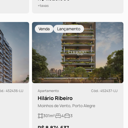
+taxas
Venda
Lançamento
ód.: 452436-LU
Apartamento
Cód.: 452437-LU
Hilário Ribeiro
Moinhos de Vento, Porto Alegre
301m²
4
3
R$ 8.874.637