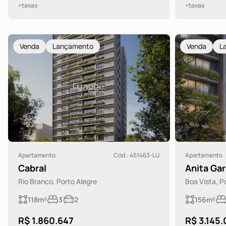
+taxas
+taxas
Venda
Lançamento
Venda
L
Apartamento
Cód.: 451463-LU
Apartamento
Cabral
Anita Gar
Rio Branco, Porto Alegre
Boa Vista, P
118m²
3
2
156m²
R$ 1.860.647
R$ 3.145.