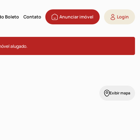
 do Boleto
Contato
Anunciar imóvel
Login
móvel alugado.
Exibir mapa