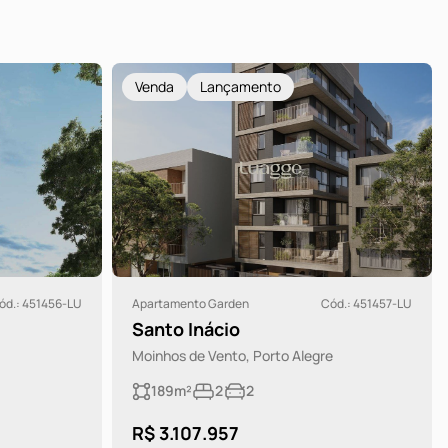
Venda
Lançamento
ód.: 451456-LU
Apartamento Garden
Cód.: 451457-LU
Santo Inácio
Moinhos de Vento, Porto Alegre
189m²
2
2
R$ 3.107.957