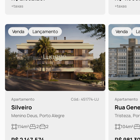
+taxas
+taxas
Venda
Lançamento
Venda
L
Apartamento
Cód.: 451774-LU
Apartamento
Silveiro
Rua Gene
Menino Deus, Porto Alegre
Tristeza, Po
114m²
2
2
104m²
R$ 2.147.574
R$ 981.3