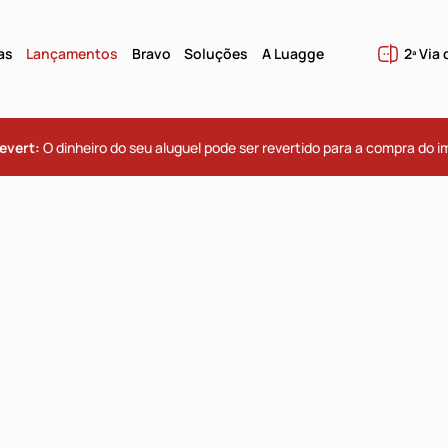
as
Lançamentos
Bravo
Soluções
A Luagge
2ª Via
evert:
O dinheiro do seu aluguel pode ser revertido para a compra do i