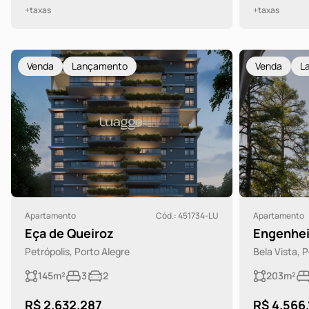
+taxas
+taxas
Venda
Lançamento
Venda
L
Apartamento
Cód.: 451734-LU
Apartamento
Eça de Queiroz
Engenhei
Petrópolis, Porto Alegre
Bela Vista, 
145m²
3
2
203m²
R$ 2.632.287
R$ 4.566