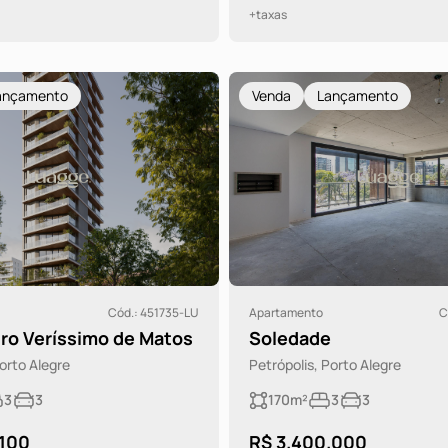
+taxas
ançamento
Venda
Lançamento
Cód.: 451735-LU
Apartamento
C
ro Veríssimo de Matos
Soledade
Porto Alegre
Petrópolis, Porto Alegre
3
3
170m²
3
3
.100
R$ 3.400.000