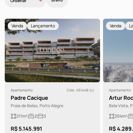
Venda
Lançamento
Venda
L
Apartamento
Cód.: 451448-LU
Apartamento
Padre Cacique
Artur Ro
Praia de Belas, Porto Alegre
Bela Vista, 
211m²
2
3
204m²
R$ 5.145.991
R$ 4.289