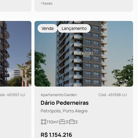
+taxas
Venda
Lançamento
ód.: 451557-LU
Apartamento Garden
Cód.: 451558-LU
Dário Pederneiras
Petrópolis, Porto Alegre
110m²
3
2
R$ 1.154.216