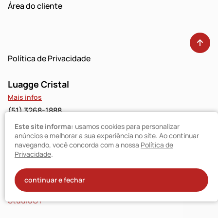
Área do cliente
Política de Privacidade
Luagge Cristal
Mais infos
(51) 3268-1888
Este site informa:
usamos cookies para personalizar
Luagge Bravo
anúncios e melhorar a sua experiência no site. Ao continuar
navegando, você concorda com a nossa
Política de
Mais infos
Privacidade
.
(51) 3094-9480
© Luagge 2025
continuar e fechar
Todos os direitos reservados
StudioGT