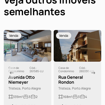
semelhantes
Venda
Venda
Casa de
Cód.:
Casa de
Cód.:
Condomínio
261585-LU
Condomínio
265330-LU
Avenida Otto
Rua General
Niemeyer
Rondon
Tristeza, Porto Alegre
Tristeza, Porto Alegre
339m²
3
2
168m²
3
4