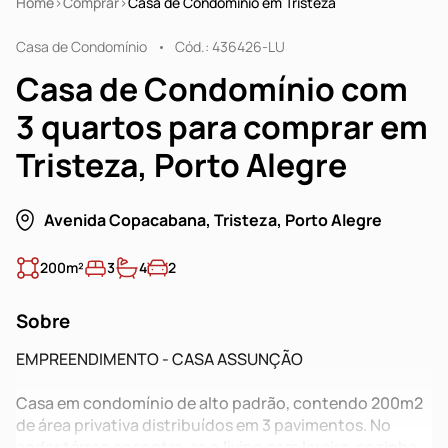
Home
Comprar
Casa de Condomínio em Tristeza
Casa de Condomínio
Cód.: 436426-LU
Casa de Condomínio com
3 quartos para comprar em
Tristeza, Porto Alegre
Avenida Copacabana, Tristeza, Porto Alegre
200m²
3
4
2
Sobre
EMPREENDIMENTO - CASA ASSUNÇÃO
Casa em condomínio de alto padrão, contendo 200m2
de área privativa distribuídos em 3 pavimentos. No
andar térreo encontra-se o living com lareira, cozinha,