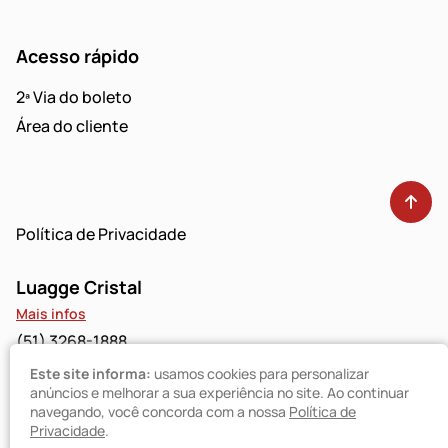
Acesso rápido
2ª Via do boleto
Área do cliente
Política de Privacidade
Luagge Cristal
Mais infos
(51) 3268-1888
Este site informa:
usamos cookies para personalizar
Luagge Bravo
anúncios e melhorar a sua experiência no site. Ao continuar
navegando, você concorda com a nossa
Política de
Mais infos
Privacidade
.