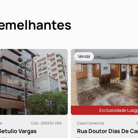
semelhantes
Venda
xclusividade Luagge
al
Cód.: 24290-LU
Casa Comercial
C
or Dias De Carvalho
Rua Landel de Moura