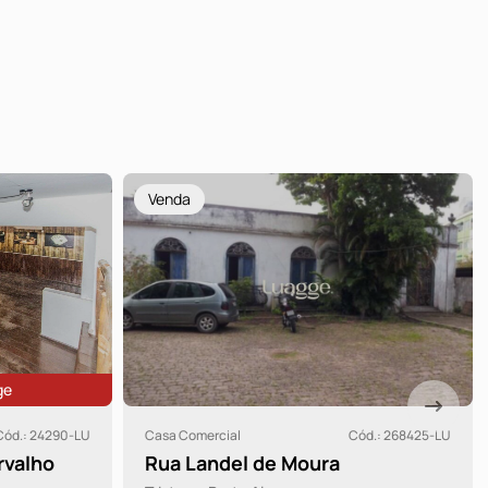
Venda
ód.: 268425-LU
Casa Comercial
Cód.: 268464-LU
Estrada Campo Novo