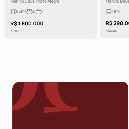
Menino Deus, Porto Alegre
Tristeza, Po
41m²
350m²
R$ 290.000
R$ 1.600
+taxas
+taxas