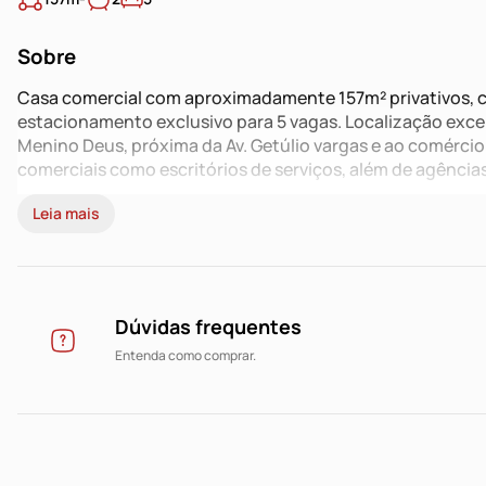
Sobre
Casa comercial com aproximadamente 157m² privativos, co
estacionamento exclusivo para 5 vagas. Localização excel
Menino Deus, próxima da Av. Getúlio vargas e ao comércio
comerciais como escritórios de serviços, além de agências
Leia mais
Agende sua visita!
Dúvidas frequentes
Entenda como comprar.