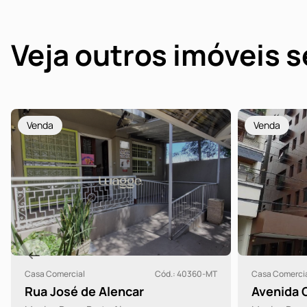
Veja outros imóveis 
Venda
Venda
E
Casa Comercial
Cód.: 269334-DMI
Casa Comerci
Avenida Getulio Vargas
Rua Dout