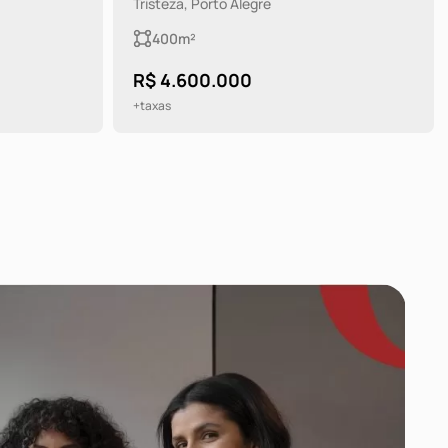
Ipanema, Porto Alegre
3.049m²
R$ 1.800.000
+taxas