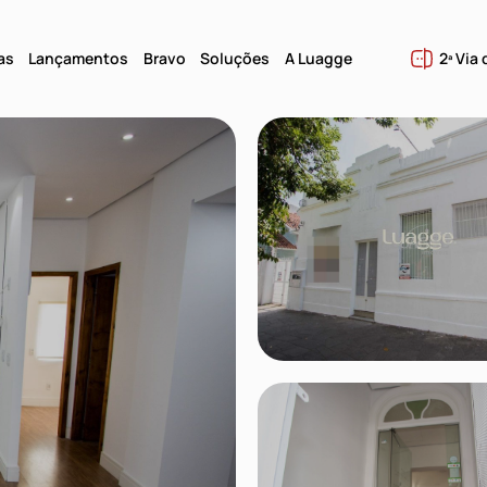
as
Lançamentos
Bravo
Soluções
A Luagge
2ª Via