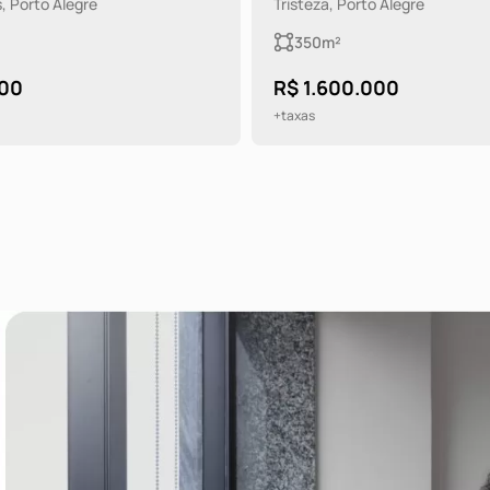
rto Alegre
Tristeza, Porto Alegre
400m²
.000
R$ 4.600.000
+taxas