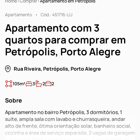
Home
Comprar
Apartamento em Petrópolis
Apartamento
Cód.: 451716-LU
Apartamento com 3
quartos para comprar em
Petrópolis, Porto Alegre
Rua Riveira, Petrópolis, Porto Alegre
105m²
3
2
2
Sobre
Apartamento no bairro Petrópolis, 3 dormitórios, 1
suíte, ampla sala com lavabo e churrasqueira, andar
alto de frente, ótima orientação solar, banheiro social,
cozinha e área de serviço separada, 2 vagas de garagem
e depósito. Prédio com 2 elevadores, piscina, salão de