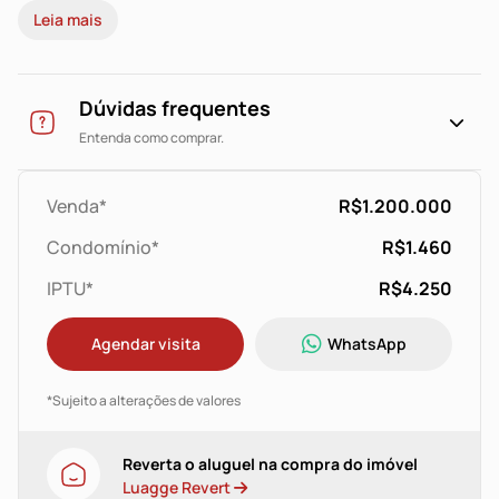
Leia mais
festas, gás central, sala fitness
Dúvidas frequentes
Entenda como comprar.
Venda*
R$1.200.000
Condomínio*
R$1.460
IPTU*
R$4.250
Agendar visita
WhatsApp
*Sujeito a alterações de valores
Reverta o aluguel na compra do imóvel
Luagge Revert