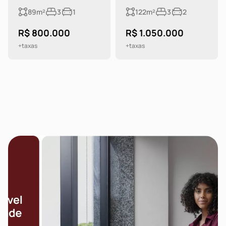
89m²
3
1
122m²
3
2
R$ 800.000
R$ 1.050.000
+taxas
+taxas