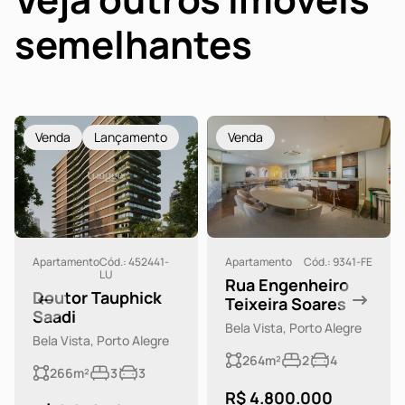
semelhantes
Venda
Lançamento
Venda
Apartamento
Cód.: 452441-
Apartamento
Cód.: 9341-FE
LU
Rua Engenheiro
Doutor Tauphick
Teixeira Soares
Saadi
Bela Vista, Porto Alegre
Bela Vista, Porto Alegre
264m²
2
4
266m²
3
3
R$ 4.800.000