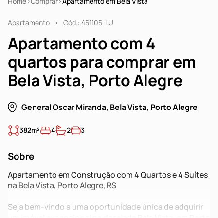
Home
Comprar
Apartamento em Bela Vista
Apartamento
Cód.: 451105-LU
Apartamento com 4
quartos para comprar em
Bela Vista, Porto Alegre
General Oscar Miranda, Bela Vista, Porto Alegre
382m²
4
2
3
Sobre
Apartamento em Construção com 4 Quartos e 4 Suítes
na Bela Vista, Porto Alegre, RS
Seja bem-vindo a uma oportunidade única de adquirir
um imóvel excepcional na desejada Bela Vista, em Porto