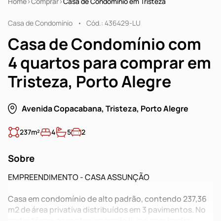
Home
Comprar
Casa de Condomínio em Tristeza
Casa de Condomínio
Cód.: 436429-LU
Casa de Condomínio com
4 quartos para comprar em
Tristeza, Porto Alegre
Avenida Copacabana, Tristeza, Porto Alegre
237m²
4
5
2
Sobre
EMPREENDIMENTO - CASA ASSUNÇÃO
Casa em condomínio de alto padrão, contendo 237,36
m2 de área privativa distribuídos em 3 pavimentos. No
andar térreo encontra-se amplo living com lareira,