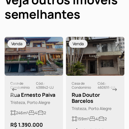
semelhantes
Venda
Venda
Casa de
Cód.:
Casa de
Cód.:
Condomínio
438842-LU
Condomínio
460618-LU
Rua Ernesto Paiva
Rua Doutor
Barcelos
Tristeza, Porto Alegre
Tristeza, Porto Alegre
246m²
4
2
159m²
4
2
R$ 1.390.000