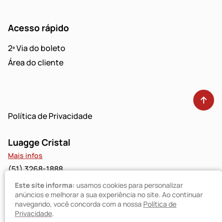
Acesso rápido
2ª Via do boleto
Área do cliente
Política de Privacidade
Luagge Cristal
Mais infos
(51) 3268-1888
Este site informa:
usamos cookies para personalizar
Luagge Bravo
anúncios e melhorar a sua experiência no site. Ao continuar
navegando, você concorda com a nossa
Política de
Mais infos
Privacidade
.