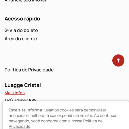
Acesso rápido
2ª Via do boleto
Área do cliente
Política de Privacidade
Luagge Cristal
Mais infos
(51) 3268-1888
Este site informa:
usamos cookies para personalizar
Luagge Bravo
anúncios e melhorar a sua experiência no site. Ao continuar
navegando, você concorda com a nossa
Política de
Mais infos
Privacidade
.