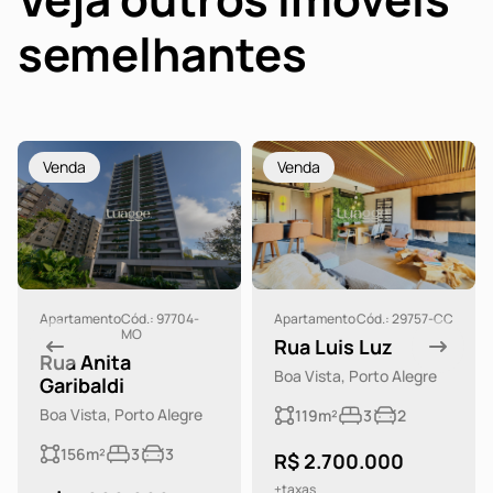
semelhantes
Venda
Venda
Apartamento
Cód.: 97704-
Apartamento
Cód.: 29757-CC
MO
Rua Luis Luz
Rua Anita
Boa Vista, Porto Alegre
Garibaldi
Boa Vista, Porto Alegre
119m²
3
2
156m²
3
3
R$ 2.700.000
+taxas