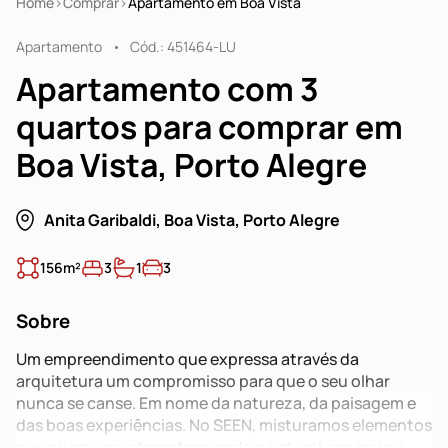
Home
Comprar
Apartamento em Boa Vista
Apartamento
Cód.: 451464-LU
Apartamento com 3
quartos para comprar em
Boa Vista, Porto Alegre
Anita Garibaldi, Boa Vista, Porto Alegre
156m²
3
1
3
Sobre
Um empreendimento que expressa através da
arquitetura um compromisso para que o seu olhar
nunca se canse. Em nome da natureza, da paisagem e
das boas experiências. No SEEN, misturamos elementos
que criam uma atmosfera verde e natural, em meio a