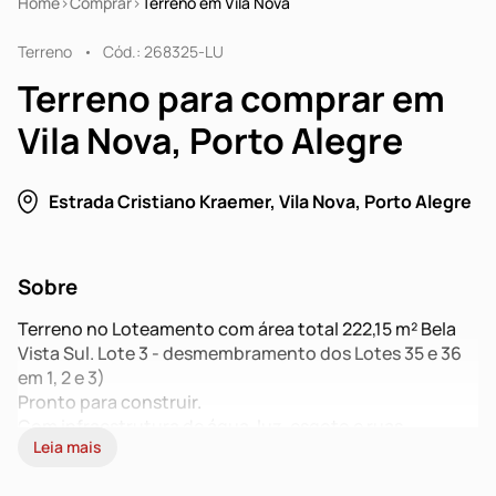
Home
Comprar
Terreno em Vila Nova
Terreno
Cód.: 268325-LU
Terreno para comprar em
Vila Nova, Porto Alegre
Estrada Cristiano Kraemer, Vila Nova, Porto Alegre
Sobre
Terreno no Loteamento com área total 222,15 m² Bela
Vista Sul. Lote 3 - desmembramento dos Lotes 35 e 36
em 1, 2 e 3)
Pronto para construir.
Com infraestrutura de água, luz, esgoto e ruas
Leia mais
asfaltadas.
Localizado próximo a Av. Juca Batista.