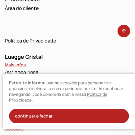
Área do cliente
Política de Privacidade
Luagge Cristal
Mais infos
(51) 3268-1888
Este site informa:
usamos cookies para personalizar
Luagge Bravo
anúncios e melhorar a sua experiência no site. Ao continuar
navegando, você concorda com a nossa
Política de
Mais infos
Privacidade
.
(51) 3094-9480
© Luagge 2025
continuar e fechar
Todos os direitos reservados
StudioGT