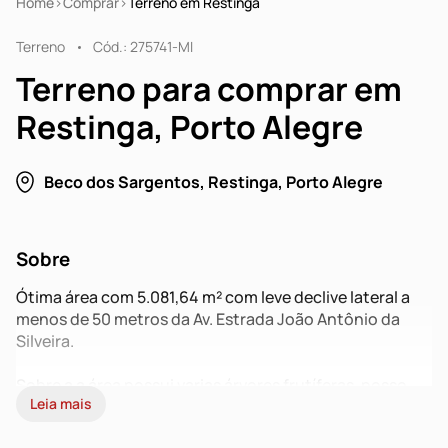
Home
Comprar
Terreno em Restinga
Terreno
Cód.: 275741-MI
Terreno para comprar em
Restinga, Porto Alegre
Beco dos Sargentos, Restinga, Porto Alegre
Sobre
Ótima área com 5.081,64 m² com leve declive lateral a
menos de 50 metros da Av. Estrada João Antônio da
Silveira.
Sobre a a área possui varias árvores frutíferas, posso
Leia mais
artesiano, duas casas.