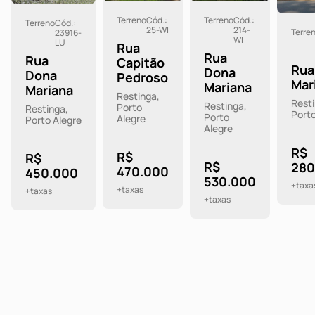
Terreno
Cód.:
Terreno
Cód.:
Terreno
Cód.:
25-WI
214-
Terre
23916-
WI
LU
Rua
Rua
Rua
Capitão
Rua
Dona
Dona
Pedroso
Mar
Mariana
Mariana
Restinga,
Resti
Restinga,
Porto
Restinga,
Porto
Porto
Alegre
Porto Alegre
Alegre
R$
R$
R$
R$
280
470.000
450.000
530.000
+taxa
+taxas
+taxas
+taxas