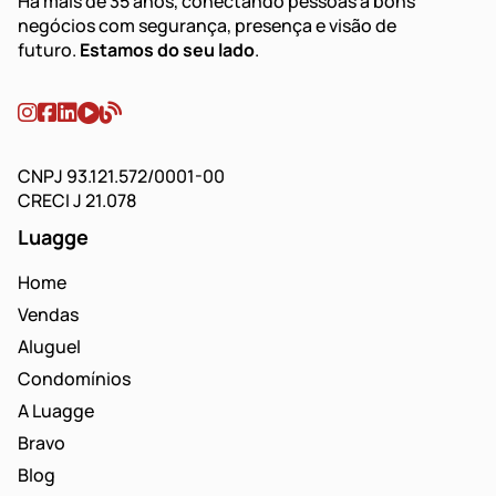
Há mais de 35 anos, conectando pessoas a bons
negócios com segurança, presença e visão de
futuro.
Estamos do seu lado
.
CNPJ 93.121.572/0001-00
CRECI J 21.078
Luagge
Home
Vendas
Aluguel
Condomínios
A Luagge
Bravo
Blog