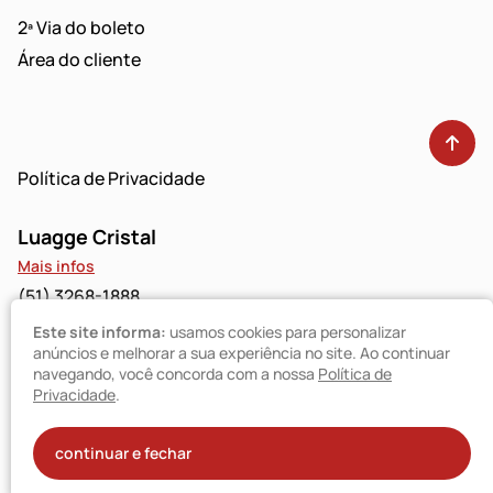
2ª Via do boleto
Área do cliente
Política de Privacidade
Luagge Cristal
Mais infos
(51) 3268-1888
Este site informa:
usamos cookies para personalizar
Luagge Bravo
anúncios e melhorar a sua experiência no site. Ao continuar
navegando, você concorda com a nossa
Política de
Mais infos
Privacidade
.
(51) 3094-9480
© Luagge 2025
continuar e fechar
Todos os direitos reservados