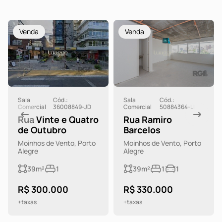
Venda
Venda
Sala
Cód.:
Sala
Cód.:
Comercial
36008849-JD
Comercial
50884364-LI
Rua Vinte e Quatro
Rua Ramiro
de Outubro
Barcelos
Moinhos de Vento, Porto
Moinhos de Vento, Porto
Alegre
Alegre
39m²
1
39m²
1
1
R$ 300.000
R$ 330.000
+taxas
+taxas