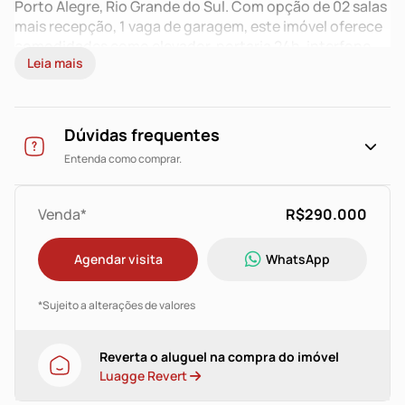
Porto Alegre, Rio Grande do Sul. Com opção de 02 salas
mais recepção, 1 vaga de garagem, este imóvel oferece
comodidades como elevador, portaria 24h, interfone,
Leia mais
estacionamento, acessibilidade para PCD, antena de
TV e central telefônica. Sua localização estratégica e
infraestrutura completa o tornam ideal para diversos
tipos de negócios. Aproveite esta oportunidade e
Dúvidas frequentes
agende uma visita para conhecer de perto! Entre em
Entenda como comprar.
contato para mais informações. Invista no seu futuro!
#salaComercial #investimento #oportunidade
#PortoAlegre #MoinhosdeVento #imóveis
Venda*
R$290.000
#negócios
Agendar visita
WhatsApp
*Sujeito a alterações de valores
Reverta o aluguel na compra do imóvel
Luagge Revert