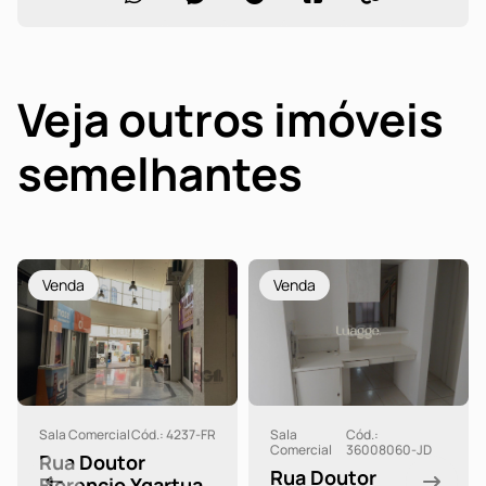
Veja outros imóveis
semelhantes
Venda
Venda
Sala Comercial
Cód.: 4237-FR
Sala
Cód.:
Comercial
36008060-JD
Rua Doutor
Rua Doutor
Florencio Ygartua