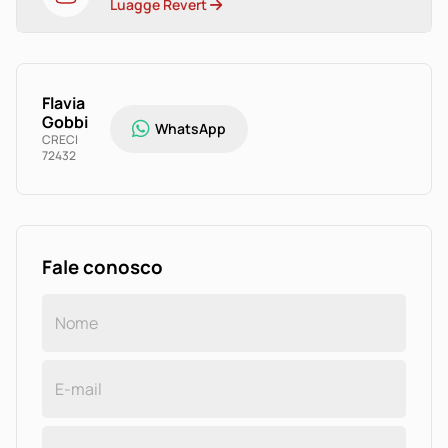
Luagge Revert
Flavia
Gobbi
WhatsApp
CRECI
72432
Fale conosco