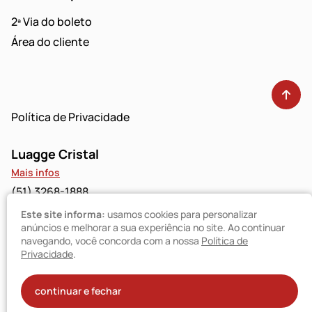
2ª Via do boleto
Área do cliente
Política de Privacidade
Luagge Cristal
Mais infos
(51) 3268-1888
Este site informa:
usamos cookies para personalizar
Luagge Bravo
anúncios e melhorar a sua experiência no site. Ao continuar
navegando, você concorda com a nossa
Política de
Mais infos
Privacidade
.
(51) 3094-9480
© Luagge 2025
continuar e fechar
Todos os direitos reservados