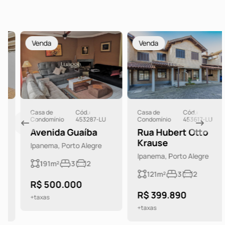
Venda
Venda
Casa de
Cód.:
Casa de
Cód.:
Condomínio
453287-LU
Condomínio
453617-LU
Avenida Guaíba
Rua Hubert Otto
Krause
Ipanema, Porto Alegre
Ipanema, Porto Alegre
191m²
3
2
121m²
3
2
R$ 500.000
R$ 399.890
+taxas
+taxas