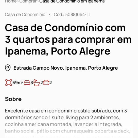
Home
Comprar
Casa de Condomínio em Ipanema
Casa de Condomínio
Cód.: 50881054-LI
Casa de Condomínio com
3 quartos para comprar em
Ipanema, Porto Alegre
Estrada Campo Novo, Ipanema, Porto Alegre
69m²
3
2
2
Sobre
Excelente casa em condomínio estilo sobrado, com 3
dormitórios sendo 1 suíte, living para 2 ambientes,
cozinha americana montada, lavanderia integrada,
banho social, pátio com churrasqueira coberta e deck,
espera para lavabo no térreo, água quente em todas as