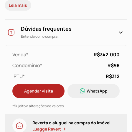
Leia mais
torneiras, junker. 2 vagas com pergolado. Baixo custo
condominial, churrasqueira coletiva, vaga para
visitantes, portão eletrônico, cerca elétrica e sistema
de câmeras. Localização privilegiada do bairro, próximo
Dúvidas frequentes
a Av. Juca Batista/Zaffari Ipanema, escolas, bancos,
Entenda como comprar.
academias e todo o comércio do bairro. Não perca essa
oportunidade!
Venda*
R$342.000
Condomínio*
R$98
IPTU*
R$312
Agendar visita
WhatsApp
*Sujeito a alterações de valores
Reverta o aluguel na compra do imóvel
Luagge Revert