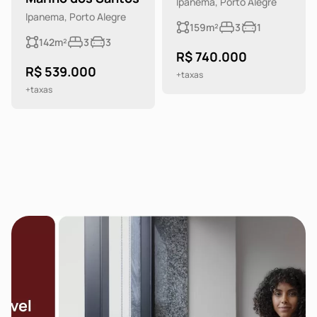
Ipanema, Porto Alegre
Ipanema, Porto Alegre
159m²
3
1
142m²
3
3
R$ 740.000
R$ 539.000
+taxas
+taxas