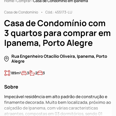
Home
Comprar
Casa de Condomínio em Ipanema
Casa de Condomínio
Cód.: 455173-LU
Casa de Condomínio com
3 quartos para comprar em
Ipanema, Porto Alegre
Rua Engenheiro Otacílio Oliveira, Ipanema, Porto
Alegre
189m²
3
2
3
Sobre
Impecável residência em alto padrão de construção e
finamente decorada. Muito bem localizada, próximo ao
calçadão de Ipanema, com várias caracteristicas
atraentes, compostas em 03 dormitórios, sendo 01