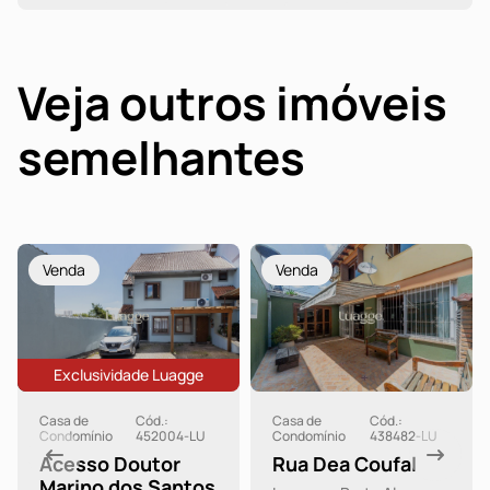
Veja outros imóveis
semelhantes
Venda
Venda
Exclusividade Luagge
Casa de
Cód.:
Casa de
Cód.:
Condomínio
452004-LU
Condomínio
438482-LU
Acesso Doutor
Rua Dea Coufal
Marino dos Santos