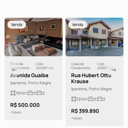
Venda
Venda
Casa de
Cód.:
Casa de
Cód.:
Condomínio
453287-LU
Condomínio
453617-LU
Avenida Guaíba
Rua Hubert Otto
Krause
Ipanema, Porto Alegre
Ipanema, Porto Alegre
191m²
3
2
121m²
3
2
R$ 500.000
R$ 399.890
+taxas
+taxas