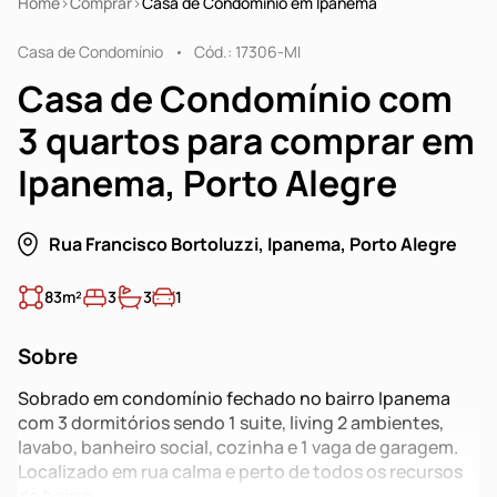
Home
Comprar
Casa de Condomínio em Ipanema
Casa de Condomínio
Cód.: 17306-MI
Casa de Condomínio com
3 quartos para comprar em
Ipanema, Porto Alegre
Rua Francisco Bortoluzzi, Ipanema, Porto Alegre
83m²
3
3
1
Sobre
Sobrado em condomínio fechado no bairro Ipanema
com 3 dormitórios sendo 1 suite, living 2 ambientes,
lavabo, banheiro social, cozinha e 1 vaga de garagem.
Localizado em rua calma e perto de todos os recursos
do bairro.