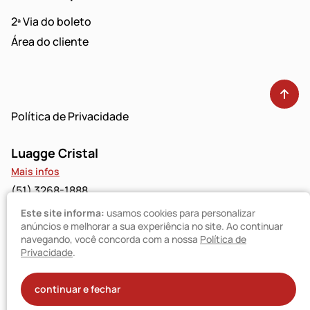
2ª Via do boleto
Área do cliente
Política de Privacidade
Luagge Cristal
Mais infos
(51) 3268-1888
Este site informa:
usamos cookies para personalizar
Luagge Bravo
anúncios e melhorar a sua experiência no site. Ao continuar
navegando, você concorda com a nossa
Política de
Mais infos
Privacidade
.
(51) 3094-9480
© Luagge 2025
continuar e fechar
Todos os direitos reservados