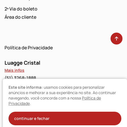
2ª Via do boleto
Área do cliente
Política de Privacidade
Luagge Cristal
Mais infos
(51) 3268-1888
Este site informa:
usamos cookies para personalizar
Luagge Bravo
anúncios e melhorar a sua experiência no site. Ao continuar
navegando, você concorda com a nossa
Política de
Mais infos
Privacidade
.
(51) 3094-9480
© Luagge 2025
continuar e fechar
Todos os direitos reservados