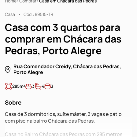
Home
Comprar
Casa em Chácara das Pedras
Casa
Cód.: 89515-TR
Casa com 3 quartos para
comprar em Chácara das
Pedras, Porto Alegre
Rua Comendador Creidy, Chácara das Pedras,
Porto Alegre
285m²
3
4
3
Sobre
Casa de 3 dormitórios, suíte máster, 3 vagas e pátio
com piscina bairro Chácara das Pedras.
Casa no Bairro Chácara das Pedras com 285 metros