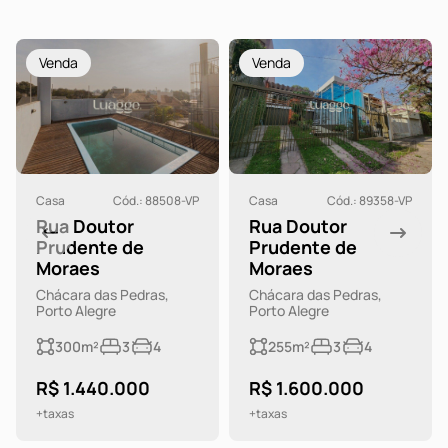
Venda
Venda
Casa
Cód.: 88508-VP
Casa
Cód.: 89358-VP
Rua Doutor
Rua Doutor
Prudente de
Prudente de
Moraes
Moraes
Chácara das Pedras,
Chácara das Pedras,
Porto Alegre
Porto Alegre
300m²
3
4
255m²
3
4
R$ 1.440.000
R$ 1.600.000
+taxas
+taxas