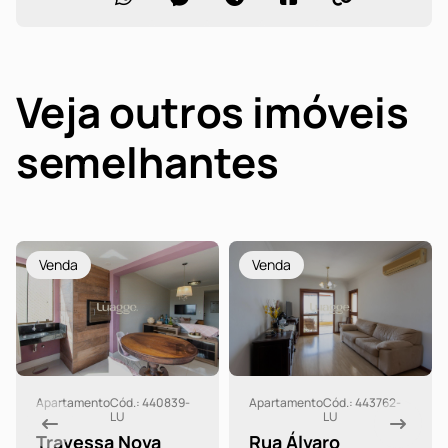
Veja outros imóveis
semelhantes
Venda
Venda
Apartamento
Cód.: 440839-
Apartamento
Cód.: 443762-
LU
LU
Travessa Nova
Rua Álvaro