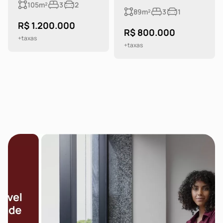
105m²
3
2
89m²
3
1
R$ 1.200.000
R$ 800.000
+taxas
+taxas