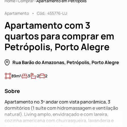
Home
Comprar
Apartamento em Petrópolis
Apartamento
Cód.: 455776-LU
Apartamento com 3
quartos para comprar em
Petrópolis, Porto Alegre
Rua Barão do Amazonas, Petrópolis, Porto Alegre
89m²
3
2
2
Sobre
Apartamento no 3º andar com vista panorâmica, 3
dormitórios (1 suíte com hidromassagem e ventilação
natural). Living amplo, envidraçado e com lareira,
cozinha americana com churrasqueira, lavanderia e
banheiro social ventilado. Semi-mobiliado, com móveis