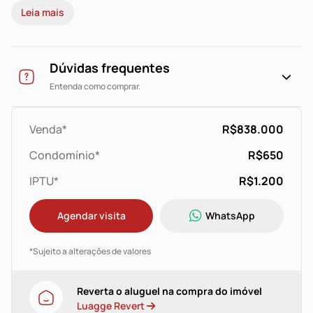
Leia mais
de alto padrão e splits instalados. Possui 2 vagas
cobertas lado a lado. Condomínio com salão de festas,
fitness, zelador e estacionamento para visitantes.
Excelente localização no bairro Petrópolis.
Dúvidas frequentes
Entenda como comprar.
Venda*
R$838.000
Condomínio*
R$650
IPTU*
R$1.200
Agendar visita
WhatsApp
*Sujeito a alterações de valores
Reverta o aluguel na compra do imóvel
Luagge Revert