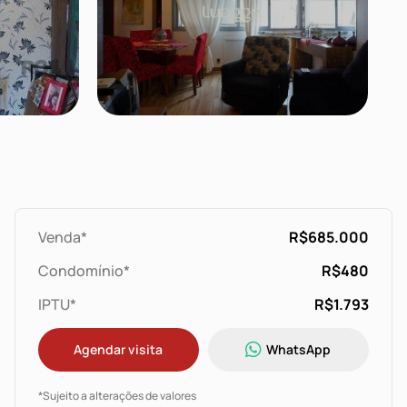
Venda*
R$685.000
Condomínio*
R$480
IPTU*
R$1.793
Agendar visita
WhatsApp
*Sujeito a alterações de valores