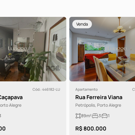
Venda
Cód.: 446182-LU
Apartamento
C
Caçapava
Rua Ferreira Viana
Porto Alegre
Petrópolis, Porto Alegre
3
89m²
3
1
00
R$ 800.000