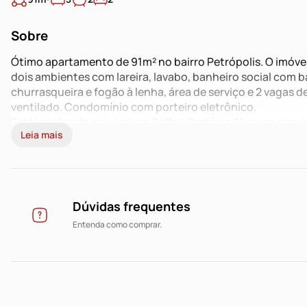
Sobre
Ótimo apartamento de 91m² no bairro Petrópolis. O imóvel
dois ambientes com lareira, lavabo, banheiro social com
churrasqueira e fogão à lenha, área de serviço e 2 vagas
ventilado. Condomínio com porteiro eletrônico.
Está localizado próximo ao Zaffari Protásio Alves e possu
Leia mais
imediações.
Entre em contato para mais informações e agende uma vis
Dúvidas frequentes
Entenda como comprar.