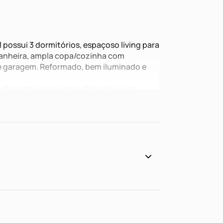
 possui 3 dormitórios, espaçoso living para
 banheira, ampla copa/cozinha com
 de garagem. Reformado, bem iluminado e
indo todos os recursos disponíveis nas
ita!!!