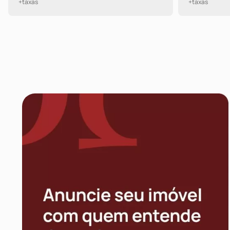
+taxas
+taxas