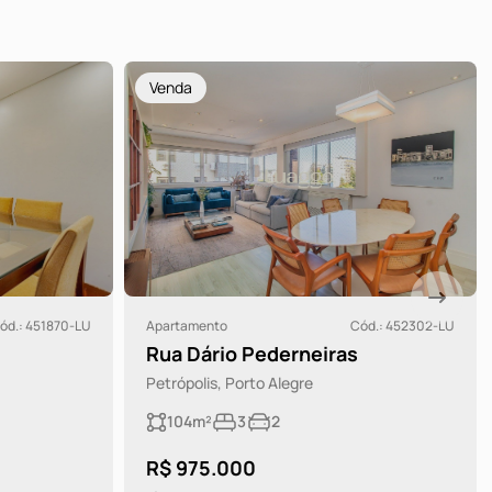
Venda
ód.: 451870-LU
Apartamento
Cód.: 452302-LU
Rua Dário Pederneiras
Petrópolis, Porto Alegre
104m²
3
2
R$ 975.000