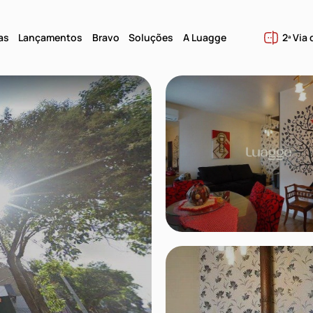
as
Lançamentos
Bravo
Soluções
A Luagge
2ª Via