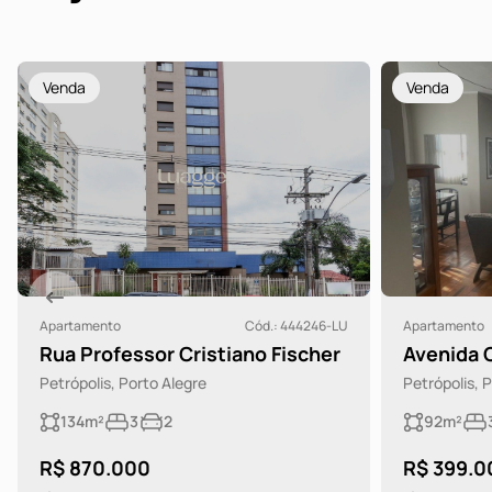
Venda
Venda
Apartamento
Cód.: 444246-LU
Apartamento
Rua Professor Cristiano Fischer
Avenida 
Petrópolis, Porto Alegre
Petrópolis, 
134m²
3
2
92m²
R$ 870.000
R$ 399.0