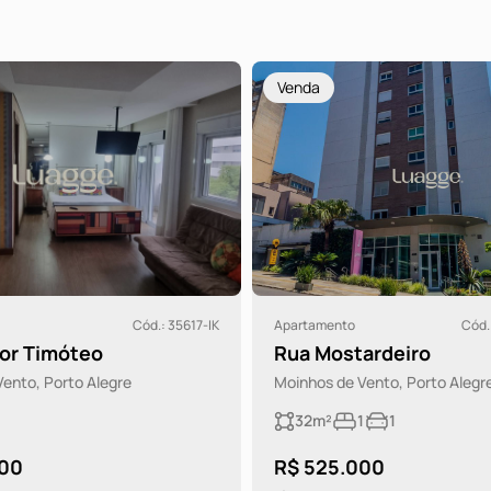
Venda
Cód.: 35617-IK
Apartamento
Cód.
or Timóteo
Rua Mostardeiro
ento, Porto Alegre
Moinhos de Vento, Porto Alegr
32m²
1
1
000
R$ 525.000