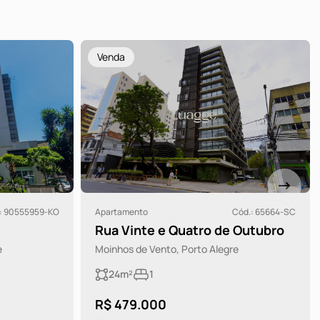
Venda
: 90555959-KO
Apartamento
Cód.: 65664-SC
Rua Vinte e Quatro de Outubro
e
Moinhos de Vento, Porto Alegre
24m²
1
R$ 479.000