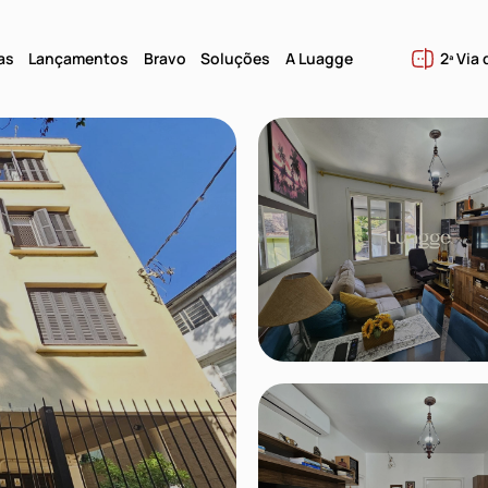
as
Lançamentos
Bravo
Soluções
A Luagge
2ª Via