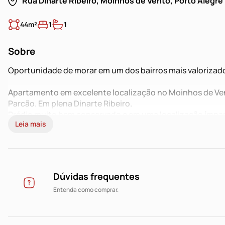
Rua Dinarte Ribeiro, Moinhos de Vento, Porto Alegre
44m²
1
1
Sobre
Oportunidade de morar em um dos bairros mais valorizado
Apartamento em excelente localização no Moinhos de Ve
Parcão. Em plena Dinarte Ribeiro.
Prédio muito bem conservado e em uma localização ímpar
Leia mais
1 dormitório amplo, area de serviço separada, muito bem 
Possibilidade de alugar vaga no próprio condomínio.
Não perca esta oportunidade, chama agora e vem conhec
Dúvidas frequentes
Entenda como comprar.