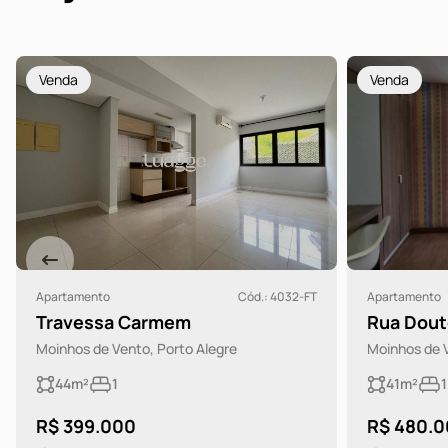
Venda
Venda
Apartamento
Cód.: 4032-FT
Apartamento
Travessa Carmem
Rua Dout
Moinhos de Vento, Porto Alegre
Moinhos de V
44m²
1
41m²
1
R$ 399.000
R$ 480.