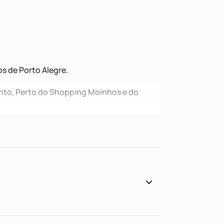
s de Porto Alegre.
nto, Perto do Shopping Moinhos e do
.
ensolarado e ventilado.
er