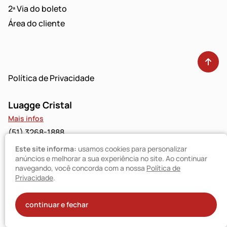
2ª Via do boleto
Área do cliente
Política de Privacidade
Luagge Cristal
Mais infos
(51) 3268-1888
Este site informa:
usamos cookies para personalizar
Luagge Bravo
anúncios e melhorar a sua experiência no site. Ao continuar
navegando, você concorda com a nossa
Política de
Mais infos
Privacidade
.
(51) 3094-9480
© Luagge 2025
continuar e fechar
Todos os direitos reservados
StudioGT