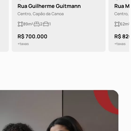
nn
Rua Maraba
Centro, Capão da Canoa
62m²
2
1
R$ 820.000
+taxas