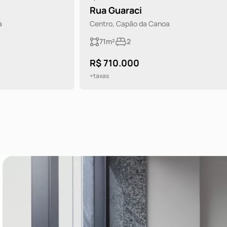
aci
Rua Guilherme Guitma
ão da Canoa
Centro, Capão da Canoa
89m²
2
1
00
R$ 700.000
+taxas