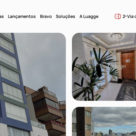
as
Lançamentos
Bravo
Soluções
A Luagge
2ª Via