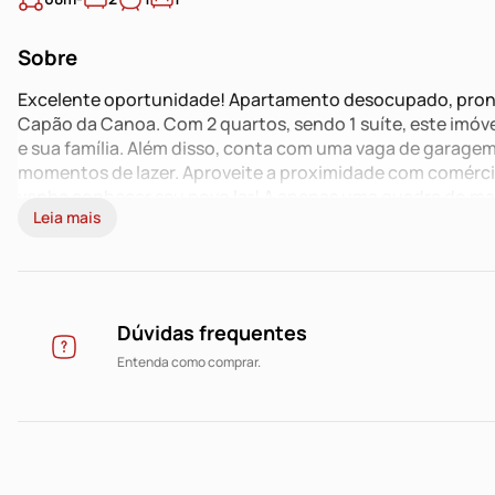
Sobre
Excelente oportunidade! Apartamento desocupado, pronto
Capão da Canoa. Com 2 quartos, sendo 1 suíte, este imóve
e sua família. Além disso, conta com uma vaga de garagem,
momentos de lazer. Aproveite a proximidade com comércios
venha conhecer seu novo lar! A apenas uma quadra do ma
Leia mais
privilegiada e uma vista encantadora.
Dúvidas frequentes
Entenda como comprar.