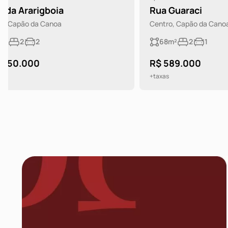
Rua Guaraci
Rua Guar
Centro, Capão da Canoa
Centro, Cap
68m²
2
1
71m²
2
R$ 589.000
R$ 710.0
+taxas
+taxas