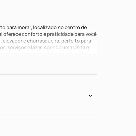
 para morar, localizado no centro de
l oferece conforto e praticidade para você
 elevador e churrasqueira, perfeito para
, serviços e lazer. Agende uma visita e
r, este apartamento reúne localização