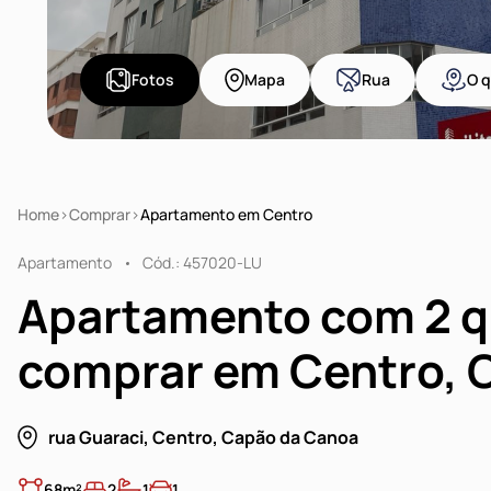
Fotos
Mapa
Rua
O q
Home
Comprar
Apartamento em Centro
Apartamento
Cód.: 457020-LU
Apartamento com 2 q
comprar em Centro, 
rua Guaraci, Centro, Capão da Canoa
68m²
2
1
1