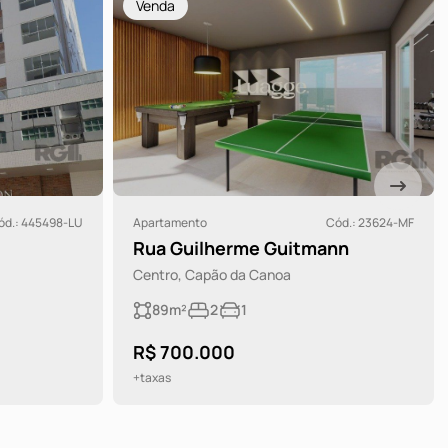
Venda
ód.: 445498-LU
Apartamento
Cód.: 23624-MF
Rua Guilherme Guitmann
Centro, Capão da Canoa
89m²
2
1
R$ 700.000
+taxas