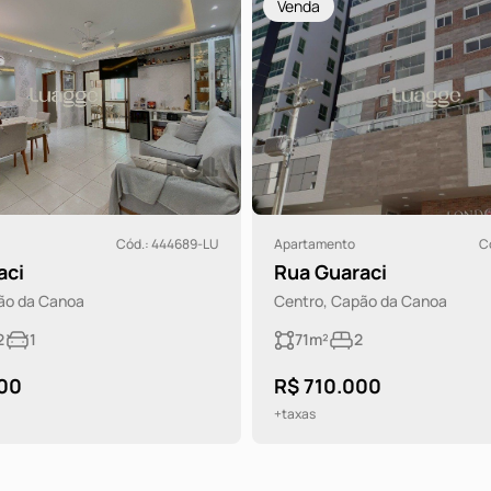
Venda
Cód.: 444689-LU
Apartamento
C
aci
Rua Guaraci
ão da Canoa
Centro, Capão da Canoa
2
1
71m²
2
00
R$ 710.000
+taxas