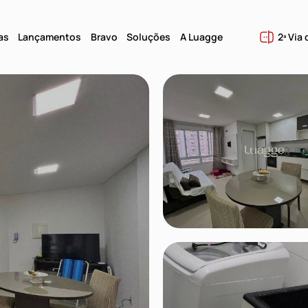
as
Lançamentos
Bravo
Soluções
A Luagge
2ª Via