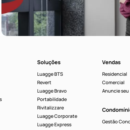
Soluções
Vendas
Luagge BTS
Residencial
Revert
Comercial
Luagge Bravo
Anuncie seu 
s
Portabilidade
Rivitalizzare
Condomíni
Luagge Corporate
Gestão Cond
Luagge Express