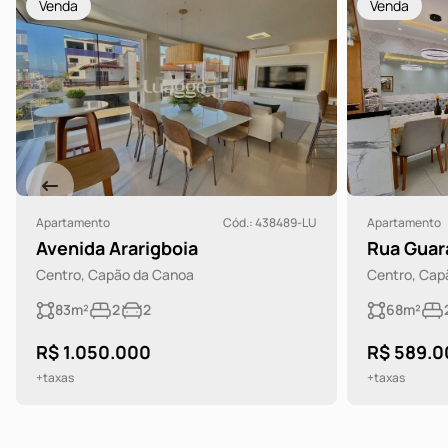
Venda
Venda
Apartamento
Cód.: 438489-LU
Apartamento
Avenida Ararigboia
Rua Guar
Centro, Capão da Canoa
Centro, Cap
83m²
2
2
68m²
R$ 1.050.000
R$ 589.0
+taxas
+taxas