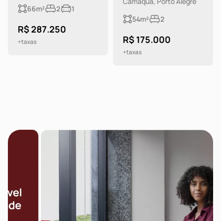
Camaquã, Porto Alegre
66m²
2
1
54m²
2
R$ 287.250
R$ 175.000
+taxas
+taxas