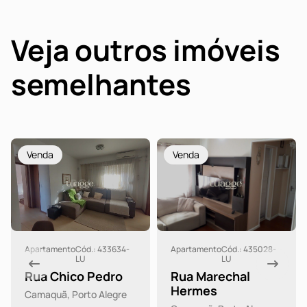
Veja outros imóveis
semelhantes
Venda
Venda
Apartamento
Cód.: 433634-
Apartamento
Cód.: 435028-
LU
LU
Rua Chico Pedro
Rua Marechal
Hermes
Camaquã, Porto Alegre