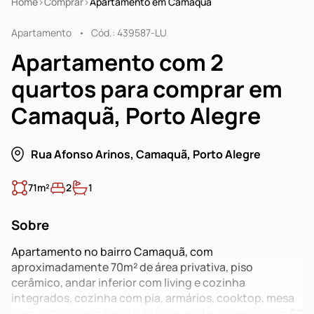
Home
Comprar
Apartamento em Camaquã
Apartamento
Cód.: 439587-LU
Apartamento com 2
quartos para comprar em
Camaquã, Porto Alegre
Rua Afonso Arinos, Camaquã, Porto Alegre
71m²
2
1
Sobre
Apartamento no bairro Camaquã, com
aproximadamente 70m² de área privativa, piso
cerâmico, andar inferior com living e cozinha
integrados, cozinha com pia, armários, cooktop, mesa
com cadeiras e máquina de lavar, andar superior com 02