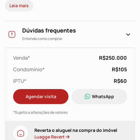
Leia mais
dormitórios e possibilidade de um escritório separado
dos dormitórios. Condomínio com porteiro eletrônico.
Este imóvel possui uma infraestrutura moderna,
incluindo porteiro eletrônico para sua segurança e
Dúvidas frequentes
tranquilidade. A localização é privilegiada, oferecendo
Entenda como comprar.
fácil acesso a diversas comodidades e serviços da
região. Aproveite esta chance e venha conhecer seu
novo lar!
Venda*
R$250.000
Condomínio*
R$105
IPTU*
R$60
Agendar visita
WhatsApp
*Sujeito a alterações de valores
Reverta o aluguel na compra do imóvel
Luagge Revert