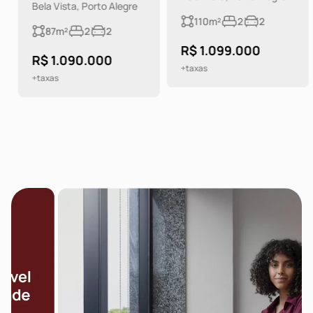
Bela Vista, Porto Alegre
110m²
2
2
87m²
2
2
R$ 1.099.000
R$ 1.090.000
+taxas
+taxas