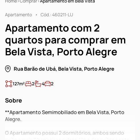
Home
Comprar
Apartamento em Bela Vista
Apartamento
Cód.: 460211-LU
Apartamento com 2
quartos para comprar em
Bela Vista, Porto Alegre
Rua Barão de Ubá, Bela Vista, Porto Alegre
127m²
2
4
2
Sobre
**Apartamento Semimobiliado em Bela Vista, Porto
Alegre.
O Apartamento possui 2 dormitórios, ambos sendo
suíte e mais 2 banheiros extras. Uma das suítes conta