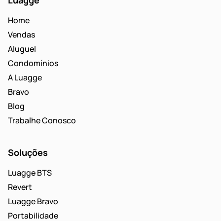
Luagge
Home
Vendas
Aluguel
Condomínios
A Luagge
Bravo
Blog
Trabalhe Conosco
Soluções
Luagge BTS
Revert
Luagge Bravo
Portabilidade