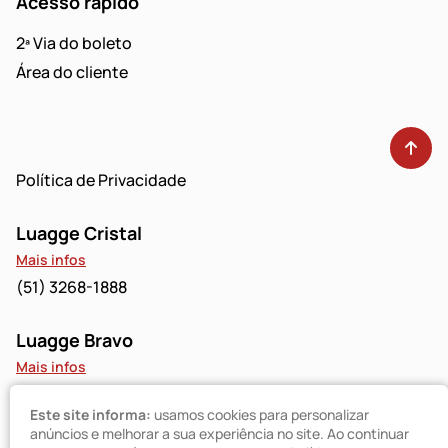
Acesso rápido
2ª Via do boleto
Área do cliente
Política de Privacidade
Luagge Cristal
Mais infos
(51) 3268-1888
Luagge Bravo
Mais infos
(51) 3094-9480
Este site informa:
usamos cookies para personalizar
© Luagge 2025
anúncios e melhorar a sua experiência no site. Ao continuar