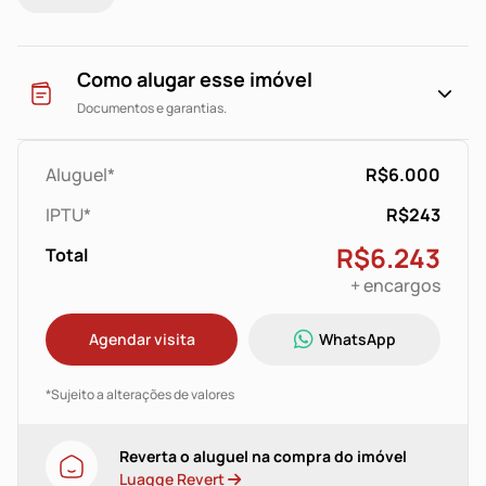
O valor anunciado é válido para pagamento na data de
vencimento estipulada
em contrato.
Como alugar esse imóvel
Documentos e garantias.
Aluguel*
R$6.000
IPTU*
R$243
R$6.243
Total
+ encargos
Agendar visita
WhatsApp
*Sujeito a alterações de valores
Reverta o aluguel na compra do imóvel
Luagge Revert