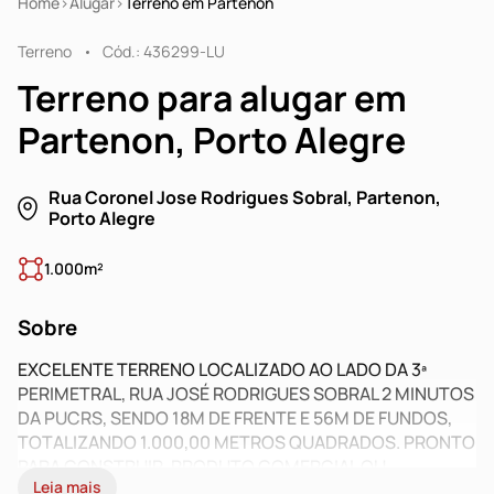
Home
Alugar
Terreno em Partenon
Terreno
Cód.: 436299-LU
Terreno para alugar em
Partenon, Porto Alegre
Rua Coronel Jose Rodrigues Sobral, Partenon,
Porto Alegre
1.000m²
Sobre
EXCELENTE TERRENO LOCALIZADO AO LADO DA 3ª
PERIMETRAL, RUA JOSÉ RODRIGUES SOBRAL 2 MINUTOS
DA PUCRS, SENDO 18M DE FRENTE E 56M DE FUNDOS,
TOTALIZANDO 1.000,00 METROS QUADRADOS. PRONTO
PARA CONSTRUIR, PRODUTO COMERCIAL OU
Leia mais
RESIDENCIAL.