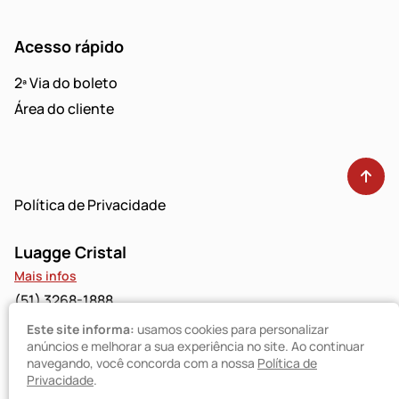
Acesso rápido
2ª Via do boleto
Área do cliente
Política de Privacidade
Luagge Cristal
Mais infos
(51) 3268-1888
Este site informa:
usamos cookies para personalizar
Luagge Bravo
anúncios e melhorar a sua experiência no site. Ao continuar
navegando, você concorda com a nossa
Política de
Mais infos
Privacidade
.
(51) 3094-9480