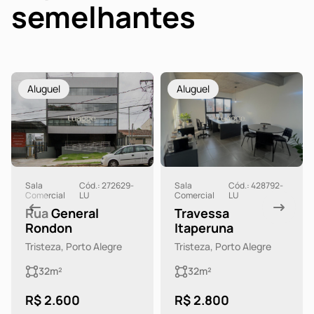
semelhantes
Aluguel
Aluguel
Sala
Cód.: 272629-
Sala
Cód.: 428792-
Comercial
LU
Comercial
LU
Rua General
Travessa
Rondon
Itaperuna
Tristeza, Porto Alegre
Tristeza, Porto Alegre
32m²
32m²
R$ 2.600
R$ 2.800