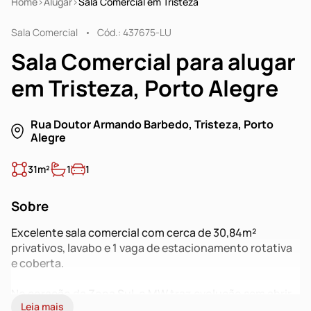
Home
Alugar
Sala Comercial em Tristeza
Sala Comercial
Cód.: 437675-LU
Sala Comercial para alugar
em Tristeza, Porto Alegre
Rua Doutor Armando Barbedo, Tristeza, Porto
Alegre
31m²
1
1
Sobre
Excelente sala comercial com cerca de 30,84m²
privativos, lavabo e 1 vaga de estacionamento rotativa
e coberta.
No coração da Zona Sul, o MW traz evolução sem abrir
Leia mais
mão da essência da região. Com torres residenciais,