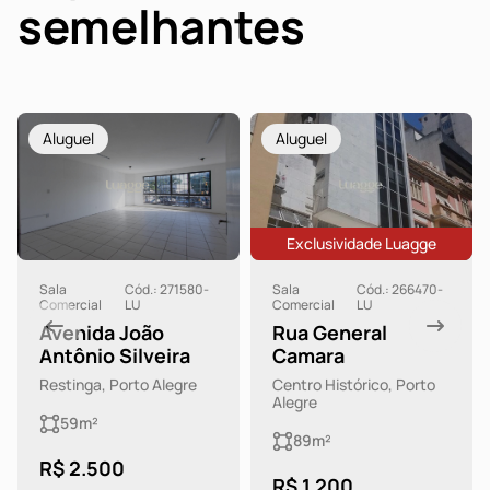
semelhantes
Aluguel
Aluguel
Exclusividade Luagge
Sala
Cód.: 271580-
Sala
Cód.: 266470-
Comercial
LU
Comercial
LU
Avenida João
Rua General
Antônio Silveira
Camara
Restinga, Porto Alegre
Centro Histórico, Porto
Alegre
59m²
89m²
R$ 2.500
R$ 1.200