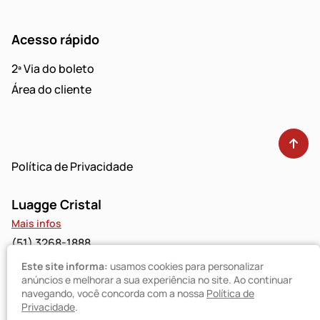
Acesso rápido
2ª Via do boleto
Área do cliente
Política de Privacidade
Luagge Cristal
Mais infos
(51) 3268-1888
Este site informa:
usamos cookies para personalizar
Luagge Bravo
anúncios e melhorar a sua experiência no site. Ao continuar
navegando, você concorda com a nossa
Política de
Mais infos
Privacidade
.
(51) 3094-9480