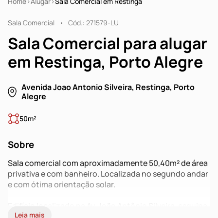
Home
Alugar
Sala Comercial em Restinga
Sala Comercial
Cód.: 271579-LU
Sala Comercial para alugar
em Restinga, Porto Alegre
Avenida Joao Antonio Silveira, Restinga, Porto
Alegre
50m²
Sobre
Sala comercial com aproximadamente 50,40m² de área
privativa e com banheiro. Localizada no segundo andar
e com ótima orientação solar.
Edifício localizado na Av. João Antônio Silveira, esquina
Leia mais
com a Rua Almada, próximo ao Super Kan, farmácia e ao