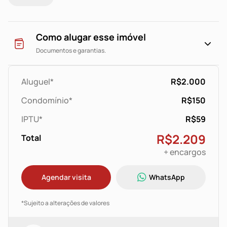
comércio local.
Agende sua visita!
Como alugar esse imóvel
Documentos e garantias.
*O valor anunciado é válido para pagamento na data de
vencimento estipulada em contrato.*
Aluguel*
R$2.000
Condomínio*
R$150
IPTU*
R$59
R$2.209
Total
+ encargos
Agendar visita
WhatsApp
*Sujeito a alterações de valores