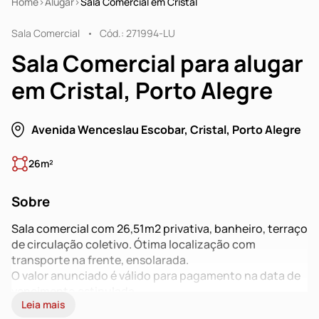
Home
Alugar
Sala Comercial em Cristal
Sala Comercial
Cód.: 271994-LU
Sala Comercial para alugar
em Cristal, Porto Alegre
Avenida Wenceslau Escobar, Cristal, Porto Alegre
26m²
Sobre
Sala comercial com 26,51m2 privativa, banheiro, terraço
de circulação coletivo. Ótima localização com
transporte na frente, ensolarada.
O valor anunciado é válido para pagamento na data de
vencimento estipulada
Leia mais
em contrato.