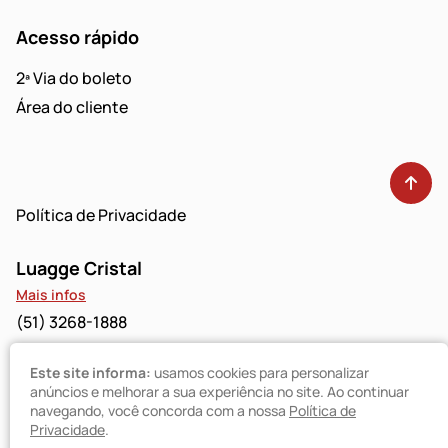
Acesso rápido
2ª Via do boleto
Área do cliente
Política de Privacidade
Luagge Cristal
Mais infos
(51) 3268-1888
Este site informa:
usamos cookies para personalizar
Luagge Bravo
anúncios e melhorar a sua experiência no site. Ao continuar
Mais infos
navegando, você concorda com a nossa
Política de
(51) 3094-9480
Privacidade
.