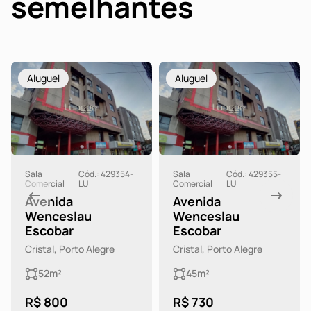
semelhantes
Aluguel
Aluguel
Sala
Cód.: 429354-
Sala
Cód.: 429355-
Comercial
LU
Comercial
LU
Avenida
Avenida
Wenceslau
Wenceslau
Escobar
Escobar
Cristal, Porto Alegre
Cristal, Porto Alegre
52m²
45m²
R$ 800
R$ 730