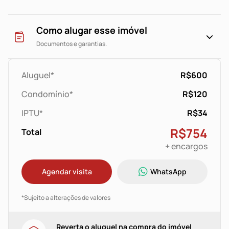
Como alugar esse imóvel
Documentos e garantias.
Aluguel*
R$600
Condomínio*
R$120
IPTU*
R$34
R$754
Total
+ encargos
Agendar visita
WhatsApp
*Sujeito a alterações de valores
Reverta o aluguel na compra do imóvel