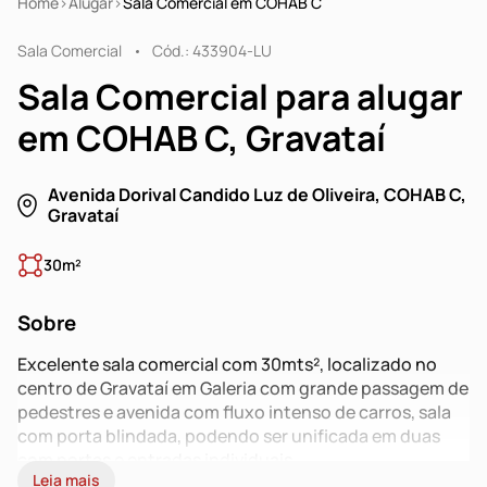
Home
Alugar
Sala Comercial em COHAB C
Sala Comercial
Cód.: 433904-LU
Sala Comercial para alugar
em COHAB C, Gravataí
Avenida Dorival Candido Luz de Oliveira, COHAB C,
Gravataí
30m²
Sobre
Excelente sala comercial com 30mts², localizado no
centro de Gravataí em Galeria com grande passagem de
pedestres e avenida com fluxo intenso de carros, sala
com porta blindada, podendo ser unificada em duas
com portas e entradas individuais.
Leia mais