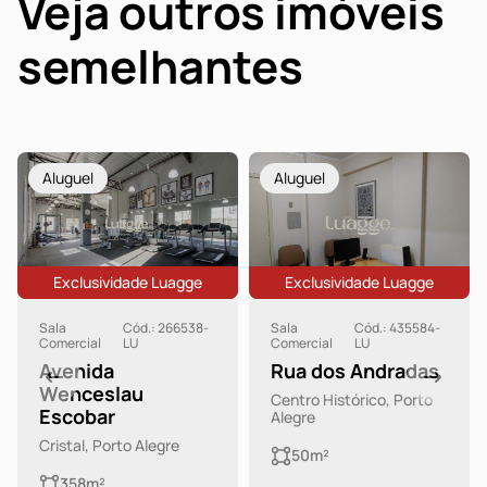
Veja outros imóveis
semelhantes
Aluguel
Aluguel
Exclusividade Luagge
Exclusividade Luagge
Sala
Cód.: 266538-
Sala
Cód.: 435584-
Comercial
LU
Comercial
LU
Avenida
Rua dos Andradas
Wenceslau
Centro Histórico, Porto
Escobar
Alegre
Cristal, Porto Alegre
50m²
358m²