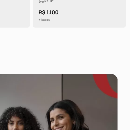
57m²
R$ 1.100
+taxas