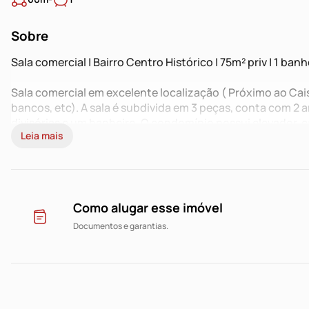
Sobre
Sala comercial | Bairro Centro Histórico | 75m² priv | 1 banhe
Sala comercial em excelente localização ( Próximo ao Cai
bancos, etc). A sala é subdivida em 3 peças, conta com 2 
divisórias e um banheiro. O condomínio possui elevador, 
Leia mais
22hrs.
Agende já sua visita!
O valor anunciado é válido para pagamento na data de v
em contrato.
Como alugar esse imóvel
Documentos e garantias.