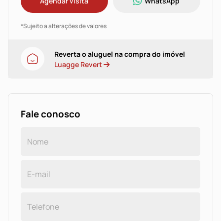
Agendar visita
WhatsApp
*Sujeito a alterações de valores
Reverta o aluguel na compra do imóvel
Luagge Revert
Fale conosco