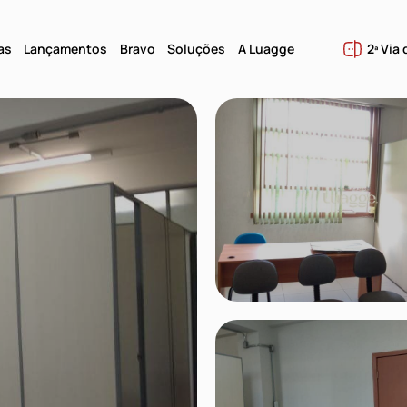
as
Lançamentos
Bravo
Soluções
A Luagge
2ª Via