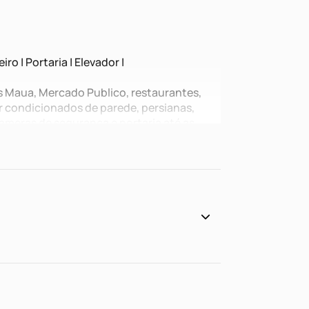
iro | Portaria | Elevador |
s Maua, Mercado Publico, restaurantes,
ar condicionados de parede, persianas,
cameras de segurança e portaria até as
encimento estipulada