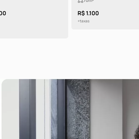
70m²
00
R$ 1.100
+taxas