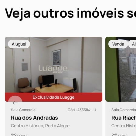
Veja outros imóveis 
Aluguel
Venda
A
Exclusividade Luagge
Sala Comercial
Cód.: 435584-LU
Sala Comercia
Rua dos Andradas
Rua Riac
Centro Histórico, Porto Alegre
Centro Histó