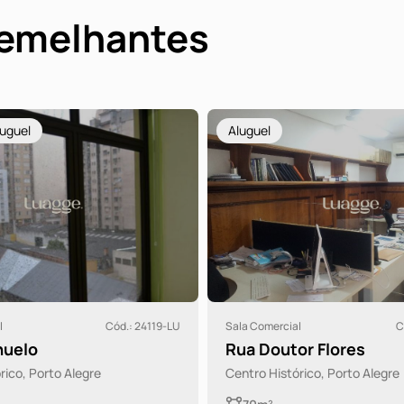
semelhantes
luguel
Aluguel
l
Cód.: 24119-LU
Sala Comercial
C
huelo
Rua Doutor Flores
rico, Porto Alegre
Centro Histórico, Porto Alegre