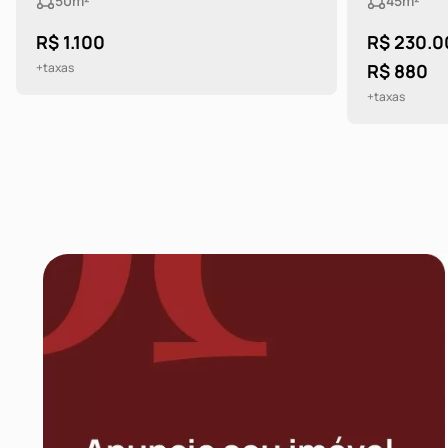
50m²
45m²
R$ 1.100
R$ 230.0
+taxas
R$ 880
+taxas