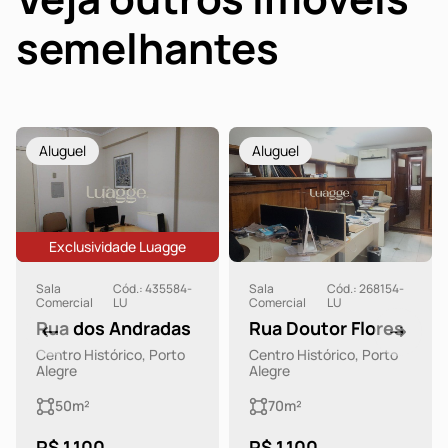
semelhantes
Aluguel
Aluguel
Exclusividade Luagge
Sala
Cód.: 435584-
Sala
Cód.: 268154-
Comercial
LU
Comercial
LU
Rua dos Andradas
Rua Doutor Flores
Centro Histórico, Porto
Centro Histórico, Porto
Alegre
Alegre
50m²
70m²
R$ 1.100
R$ 1.100