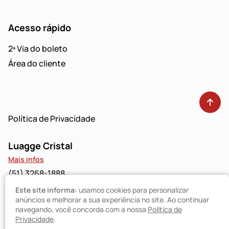
Acesso rápido
2ª Via do boleto
Área do cliente
Política de Privacidade
Luagge Cristal
Mais infos
(51) 3268-1888
Este site informa:
usamos cookies para personalizar
Luagge Bravo
anúncios e melhorar a sua experiência no site. Ao continuar
navegando, você concorda com a nossa
Política de
Mais infos
Privacidade
.
(51) 3094-9480