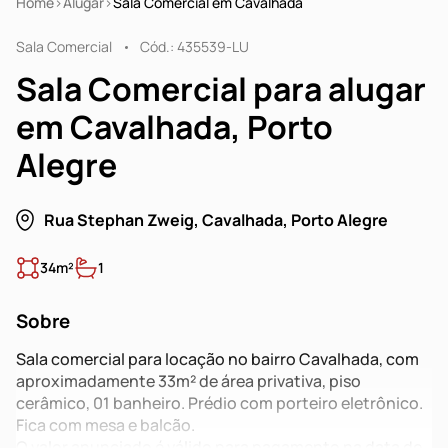
Home
Alugar
Sala Comercial em Cavalhada
Sala Comercial
Cód.: 435539-LU
Sala Comercial para alugar
em Cavalhada, Porto
Alegre
Rua Stephan Zweig, Cavalhada, Porto Alegre
34m²
1
Sobre
Sala comercial para locação no bairro Cavalhada, com
aproximadamente 33m² de área privativa, piso
cerâmico, 01 banheiro. Prédio com porteiro eletrônico.
Fica com mesa e balcão.
O valor anunciado é válido para pagamento na data de