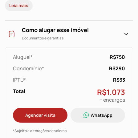
Leia mais
vencimento estipulada
em contrato.
Como alugar esse imóvel
Documentos e garantias.
Aluguel*
R$750
Condomínio*
R$290
IPTU*
R$33
R$1.073
Total
+ encargos
Agendar visita
WhatsApp
*Sujeito a alterações de valores