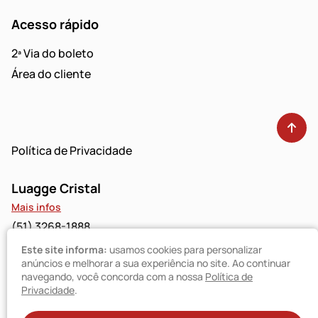
Acesso rápido
2ª Via do boleto
Área do cliente
Política de Privacidade
Luagge Cristal
Mais infos
(51) 3268-1888
Este site informa:
usamos cookies para personalizar
Luagge Bravo
anúncios e melhorar a sua experiência no site. Ao continuar
navegando, você concorda com a nossa
Política de
Mais infos
Privacidade
.
(51) 3094-9480