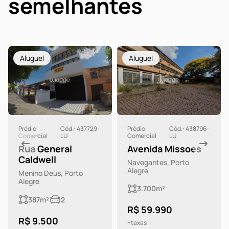
semelhantes
Aluguel
Aluguel
Prédio
Cód.: 437729-
Prédio
Cód.: 438796-
Comercial
LU
Comercial
LU
Rua General
Avenida Missoes
Caldwell
Navegantes, Porto
Alegre
Menino Deus, Porto
Alegre
3.700m²
387m²
2
R$ 59.990
R$ 9.500
+taxas