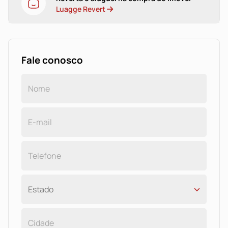
Andar Térreo: Apto com sala e cozinha integrada,
Luagge Revert
banheiro e dois dormitórios.
Vestiários, banheiros e chuveiros.
Depósito almoxarifado/estoque, duas salas e banheiro.
5 box para manutenção de caminhões.
Fale conosco
OBS: Estes boxes podem ser transformados em área de
estocagem de carga.
1 rampa de lavagem e lubrificação caminhões.
2° Andar: Refeitório com cozinha completa,
churrasqueira, despensa e banheiros.
Pátio:
Guarita.
40 vagas de estacionamento para automóveis.
Portão automático de entrada e saída de veículos.
Portão de pedestres com porteiro eletrônico.
Poço artesiano com água potável.
Subestação de energia