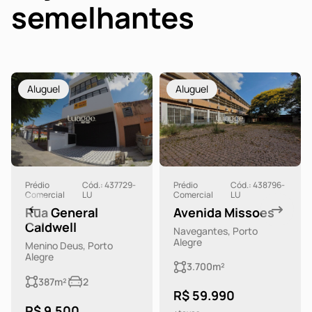
semelhantes
Aluguel
Aluguel
Prédio
Cód.: 437729-
Prédio
Cód.: 438796-
Comercial
LU
Comercial
LU
Rua General
Avenida Missoes
Caldwell
Navegantes, Porto
Alegre
Menino Deus, Porto
Alegre
3.700m²
387m²
2
R$ 59.990
R$ 9.500