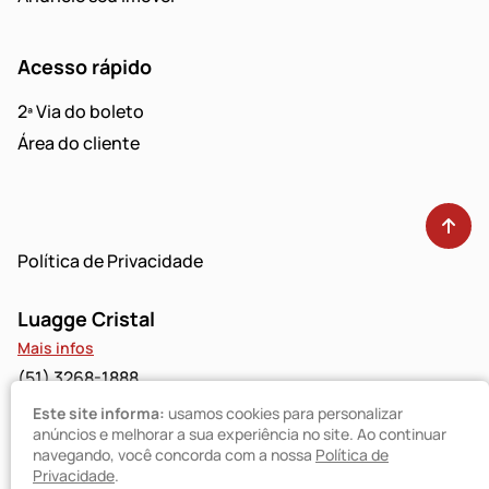
Acesso rápido
2ª Via do boleto
Área do cliente
Política de Privacidade
Luagge Cristal
Mais infos
(51) 3268-1888
Este site informa:
usamos cookies para personalizar
Luagge Bravo
anúncios e melhorar a sua experiência no site. Ao continuar
navegando, você concorda com a nossa
Política de
Mais infos
Privacidade
.