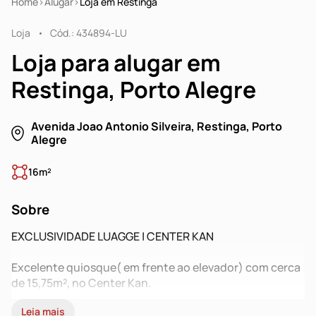
Home
Alugar
Loja em Restinga
Loja
Cód.: 434894-LU
Loja para alugar em
Restinga, Porto Alegre
Avenida Joao Antonio Silveira, Restinga, Porto
Alegre
16m²
Sobre
EXCLUSIVIDADE LUAGGE | CENTER KAN
Excelente quiosque( em frente ao elevador) com cerca
de 15,75m², no Center Kan.
Leia mais
A Restinga ganhou o seu primeiro centro comercial, um