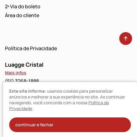
2ª Via do boleto
Área do cliente
Política de Privacidade
Luagge Cristal
Mais infos
(51) 3268-1888
Este site informa:
usamos cookies para personalizar
Luagge Bravo
anúncios e melhorar a sua experiência no site. Ao continuar
navegando, você concorda com a nossa
Política de
Mais infos
Privacidade
.
(51) 3094-9480
© Luagge 2025
continuar e fechar
Todos os direitos reservados