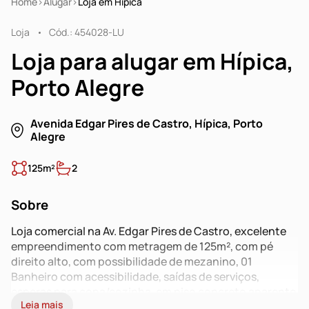
Home
Alugar
Loja em Hípica
Loja
Cód.: 454028-LU
Loja para alugar em Hípica,
Porto Alegre
Avenida Edgar Pires de Castro, Hípica, Porto
Alegre
125m²
2
Sobre
Loja comercial na Av. Edgar Pires de Castro, excelente
empreendimento com metragem de 125m², com pé
direito alto, com possibilidade de mezanino, 01
Banheiro com acessibilidade, saídas de serviços,
esperas para copa/cozinha, em piso concreto aparente
Leia mais
tratado. Fachada em vidros e cortinas automatizadas.