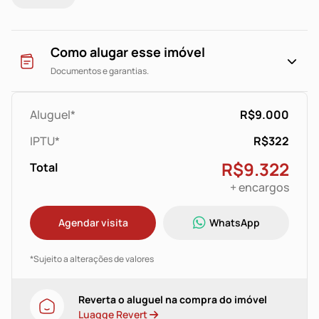
Estacionamento rotativo. Localizada no principal
ponto comercial do bairro, junto as demais
conveniências.
Como alugar esse imóvel
Obs... Fotos da loja toda agora ela foi dividida.
Documentos e garantias.
*** VALOR ANUNCIADO É VÁLIDO PARA PAGAMENTO NA
DATA DE VENCIMENTO ESTIPULADA EM CONTRATO ***
Aluguel*
R$9.000
IPTU*
R$322
R$9.322
Total
+ encargos
Agendar visita
WhatsApp
*Sujeito a alterações de valores
Reverta o aluguel na compra do imóvel
Luagge Revert