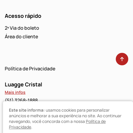
Acesso rápido
2ª Via do boleto
Área do cliente
Política de Privacidade
Luagge Cristal
Mais infos
(51) 3268-1888
Este site informa:
usamos cookies para personalizar
Luagge Bravo
anúncios e melhorar a sua experiência no site. Ao continuar
navegando, você concorda com a nossa
Política de
Mais infos
Privacidade
.
(51) 3094-9480