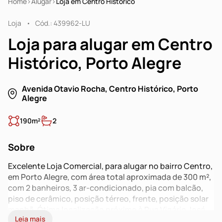
Home
Alugar
Loja em Centro Histórico
Loja
Cód.: 439962-LU
Loja para alugar em Centro
Histórico, Porto Alegre
Avenida Otavio Rocha, Centro Histórico, Porto
Alegre
190m²
2
Sobre
Excelente Loja Comercial, para alugar no bairro Centro,
em Porto Alegre, com área total aproximada de 300 m²,
com 2 banheiros, 3 ar-condicionado, pia com balcão,
piso de cerâmico, posição térreo, frente, posição solar
manhã. Ótima localização próximo à Rua Vigário José
Leia mais
Inácio e Rua Doutor Flores em Porto Alegre, e com