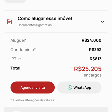
vários pontos e estabelecimentos comerciais, como o
Bradesco a frente da loja, bares e restaurantes,
farmácias, lojas e lanchonetes.
Como alugar esse imóvel
O valor anunciado é válido para pagamento na data de
Documentos e garantias.
vencimento estipulada
em contrato.
Aluguel*
R$24.000
Condomínio*
R$392
IPTU*
R$813
R$25.205
Total
+ encargos
Agendar visita
WhatsApp
*Sujeito a alterações de valores