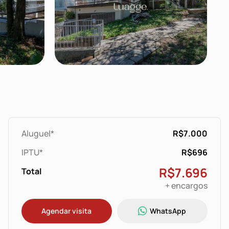
Aluguel*
R$7.000
IPTU*
R$696
R$7.696
Total
+ encargos
Agendar visita
WhatsApp