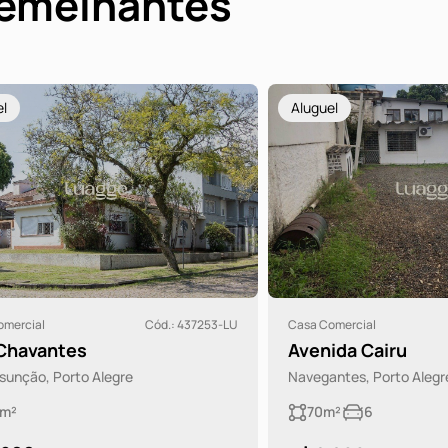
semelhantes
Aluguel
al
Cód.: 437253-LU
Casa Comercial
C
antes
Avenida Cairu
o, Porto Alegre
Navegantes, Porto Alegre
70m²
6