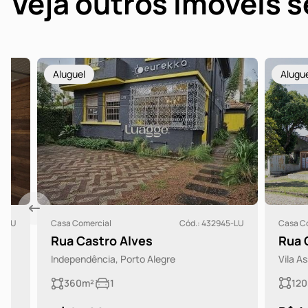
Veja outros imóveis 
Aluguel
Aluguel
Casa Comercial
Cód.: 432945-LU
Casa Comerci
Rua Castro Alves
Rua Chav
Independência, Porto Alegre
Vila Assunçã
120m²
360m²
1