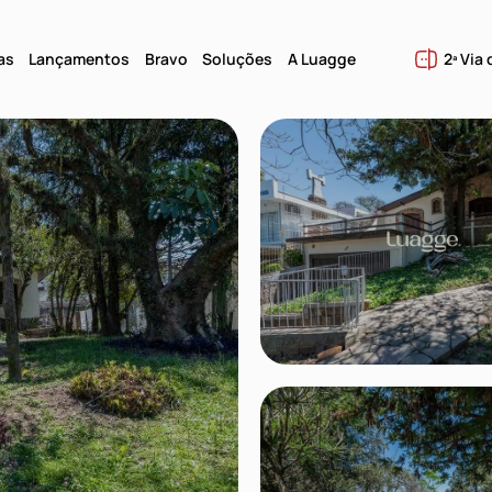
as
Lançamentos
Bravo
Soluções
A Luagge
2ª Via