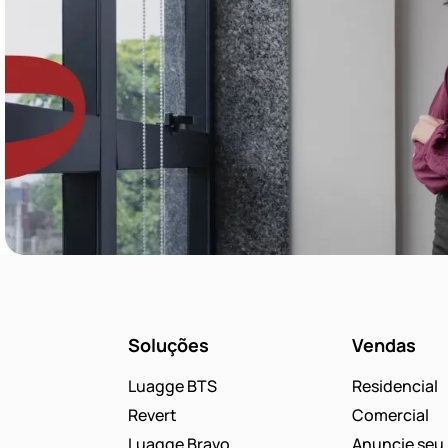
Soluções
Vendas
Luagge BTS
Residencial
Revert
Comercial
Luagge Bravo
Anuncie seu 