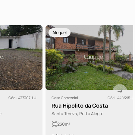
Aluguel
ód.: 437307-LU
Casa Comercial
Cód.: 440395-LU
Rua Hipolito da Costa
Santa Tereza, Porto Alegre
230m²