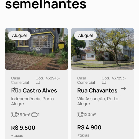
semelhantes
Aluguel
Aluguel
Casa
Cód.: 432945-
Casa
Cód.: 437253-
Comercial
LU
Comercial
LU
Rua Castro Alves
Rua Chavantes
Independência, Porto
Vila Assunção, Porto
Alegre
Alegre
120m²
360m²
1
R$ 4.900
R$ 9.500
+taxas
+taxas