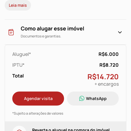
Leia mais
vencimento estipulada
em contrato.
Como alugar esse imóvel
Documentos e garantias.
Aluguel*
R$6.000
IPTU*
R$8.720
R$14.720
Total
+ encargos
Agendar visita
WhatsApp
*Sujeito a alterações de valores
Reverta o aluguel na compra do imóvel