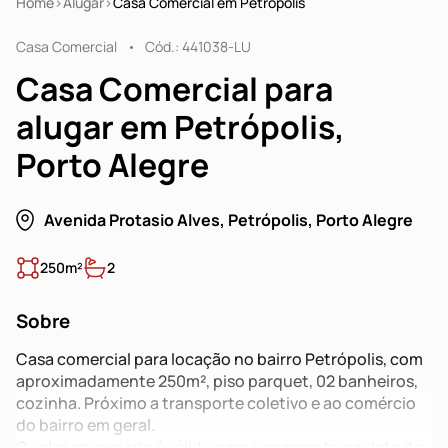
Home
Alugar
Casa Comercial em Petrópolis
Casa Comercial
Cód.: 441038-LU
Casa Comercial para
alugar em Petrópolis,
Porto Alegre
Avenida Protasio Alves, Petrópolis, Porto Alegre
250m²
2
Sobre
Casa comercial para locação no bairro Petrópolis, com
aproximadamente 250m², piso parquet, 02 banheiros,
cozinha. Próximo a transporte coletivo e ao comércio
do bairro em geral.
O valor anunciado é válido para pagamento na data de