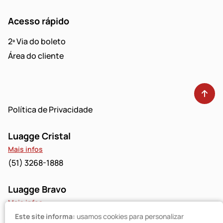
Acesso rápido
2ª Via do boleto
Área do cliente
Política de Privacidade
Luagge Cristal
Mais infos
(51) 3268-1888
Luagge Bravo
Mais infos
(51) 3094-9480
Este site informa:
usamos cookies para personalizar