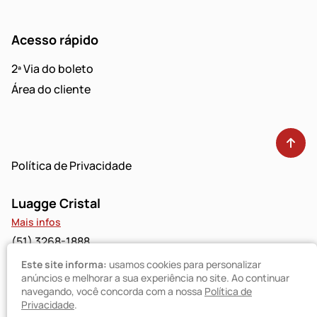
Acesso rápido
2ª Via do boleto
Área do cliente
Política de Privacidade
Luagge Cristal
Mais infos
(51) 3268-1888
Este site informa:
usamos cookies para personalizar
Luagge Bravo
anúncios e melhorar a sua experiência no site. Ao continuar
navegando, você concorda com a nossa
Política de
Mais infos
Privacidade
.