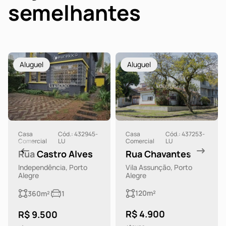
semelhantes
Aluguel
Aluguel
Casa
Cód.: 432945-
Casa
Cód.: 437253-
Comercial
LU
Comercial
LU
Rua Castro Alves
Rua Chavantes
Independência, Porto
Vila Assunção, Porto
Alegre
Alegre
120m²
360m²
1
R$ 4.900
R$ 9.500