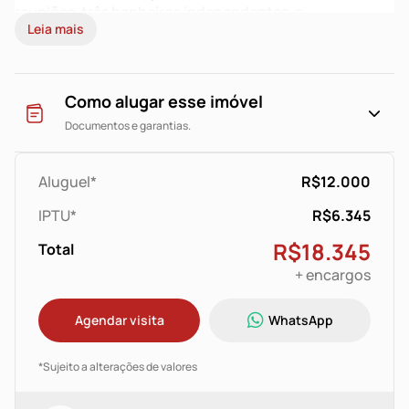
reuniões, três banheiros independentes, e
Leia mais
churrasqueira ao ar livre no segundo andar. Espaço
amplo e ótima localização no centro histórico próximo
a comércios, parada de ônibus e facilidades da
região.NÃO FICA NADA DE MOBILIA
Como alugar esse imóvel
Obs.: Valor anunciado é válido para pagamento até a
Documentos e garantias.
data de vencimento estipulada em contrato.
Aluguel*
R$12.000
IPTU*
R$6.345
R$18.345
Total
+ encargos
Agendar visita
WhatsApp
*Sujeito a alterações de valores